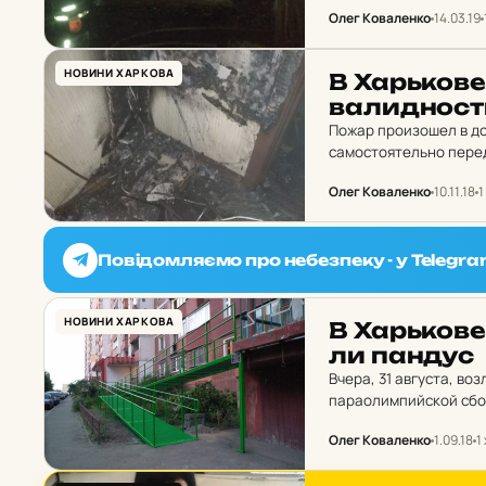
Олег Коваленко
14.03.19
НОВИНИ ХАРКОВА
В Харь­ко­в
ва­лид­нос­
Пожар произошел в до
самостоятельно перед
Олег Коваленко
10.11.18
1
Повідомляємо про небезпеку - у Telegra
НОВИНИ ХАРКОВА
В Харь­ко­в
ли пандус
Вчера, 31 августа, в
параолимпийской сбо
необходимый для спус
Олег Коваленко
1.09.18
1