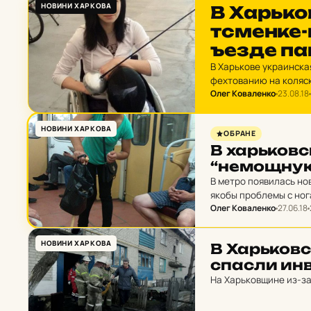
НОВИНИ ХАРКОВА
В Харь­ко
тсмен­ке-и
ъез­де п
В Харькове украинск
фехтованию на коляск
Олег Коваленко
23.08.18
из-за скандала, кото
НОВИНИ ХАРКОВА
ОБРАНЕ
В харь­ков­
“не­мощ­ную
В метро появилась но
якобы проблемы с ног
Олег Коваленко
27.06.18
НОВИНИ ХАРКОВА
В Харь­ков­
спасли ин­в
На Харьковщине из-з