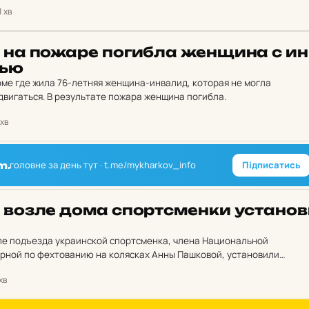
1 хв
е на пожаре по­гиб­ла жен­щи­на с ин
тью
ме где жила 76-летняя женщина-инвалид, которая не могла
вигаться. В результате пожара женщина погибла.
 хв
головне за день тут · t.me/mykharkov_info
Підписатись
m.
е возле дома спор­тсмен­ки ус­та­но­в
озле подъезда украинской спортсменка, члена Национальной
рной по фехтованию на колясках Анны Пашковой, установили
ка и подъема пандус.
 хв