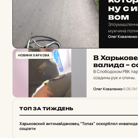
ну с и
вом
Злоумышленник
мужчина полн
Олег Коваленко
НОВИНИ ХАРКОВА
В Харь­ко­ве
ва­ли­да – с
В Слободском РВК пар
ссадины рук и спины.
Олег Коваленко
9.06.19
1
ТОП ЗА ТИЖДЕНЬ
1
Харьковский антимайдановец “Топаз” оскорблял инвалида
соцсети