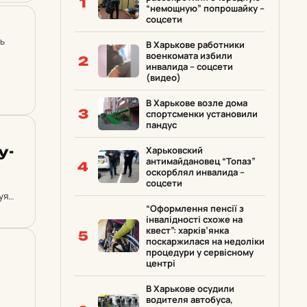
1
“немощную” попрошайку –
соцсети
ь
В Харькове работники
военкомата избили
2
инвалида – соцсети
(видео)
В Харькове возле дома
3
спортсменки установили
пандус
у-
Харьковский
антимайдановец “Топаз”
4
оскорблял инвалида –
соцсети
уя
“Оформлення пенсії з
інвалідності схоже на
квест”: харків’янка
5
поскаржилася на недоліки
процедури у сервісному
центрі
В Харькове осудили
водителя автобуса,