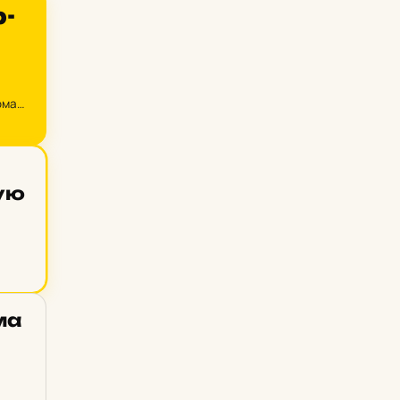
р­
ома
ную
ма