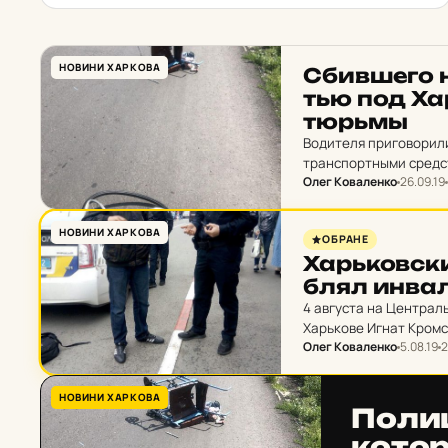
НОВИНИ ХАРКОВА
Сбив­ше­го 
тью под Хар
тюрьмы
Водителя приговорили
транспортными средст
Олег Коваленко
26.09.19
НОВИНИ ХАРКОВА
ОБРАНЕ
Харь­ков­ск
блял ин­ва­л
4 августа на Централ
Харькове Игнат Кромс
Олег Коваленко
5.08.19
2
драку к мужчине, кот
НОВИНИ ХАРКОВА
По­ли
ко­то