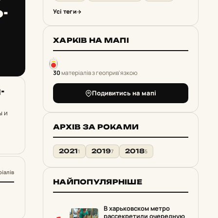
о­
Усі теги
ХАРКІВ НА МАПІ
30
матеріалів з геоприв'язкою
­
Подивитись на мапі
ы и
АРХІВ ЗА РОКАМИ
2021
2019
2018
1
7
5
ріалів
НАЙПОПУЛЯРНІШЕ
В харьковском метро
рассекретили очередную