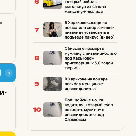
6
который избил и
вытолкнул из салона
женщину-инвалида
­
В Харькове соседи не
позволили спортсменке-
7
инвалиду установить в
подъезде пандус (видео)
Сбившего насмерть
мужчину с инвалидностью
8
под Харьковом
приговорили к 3,8 годам
тюрьмы
✕
В Харькове на пожаре
9
погибла женщина с
инвалидностью
и­
Полицейские нашли
водителя, который сбил
10
насмерть мужчину с
инвалидностью под
Харьковом