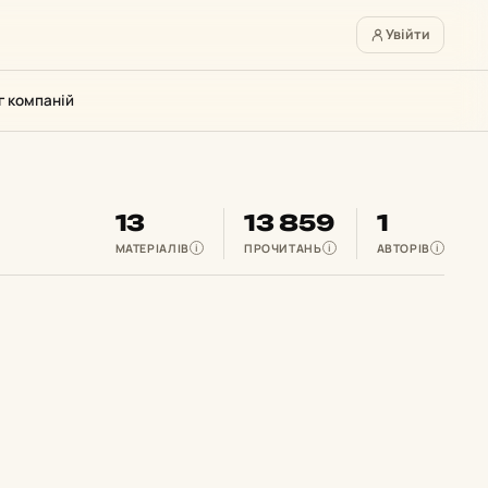
Увійти
г компаній
13
13 859
1
МАТЕРІАЛІВ
ПРОЧИТАНЬ
АВТОРІВ
i
i
i