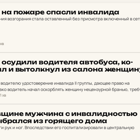
е на пожаре спасли ин­ва­ли­да
ия возгорания стала оставленный без присмотра включенный в сет
 хв
 осу­ди­ли во­ди­те­ля ав­то­бу­са, ко­
л и вытол­кнул из салона жен­щи­н
водителю удостоверение инвалида II группы, дающее право на
ако водитель начал оскорблять женщину нецензурной бранью, треб
1 хв
выйти из автобуса. Пассажирка остались в салоне.…
­щи­не муж­чи­на с ин­ва­лид­нос­тью
брал­ся из го­ря­ще­го дома
и рук и ног. Впоследствии его госпитализировали в центральную