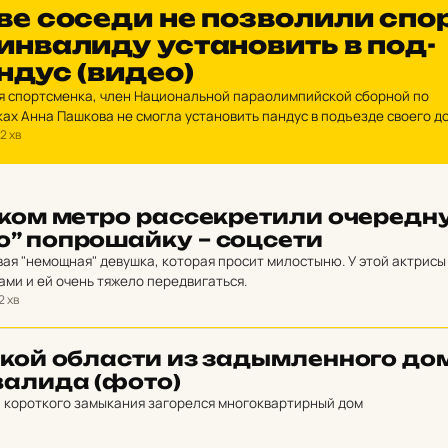
­ве соседи не поз­во­ли­ли спо
н­ва­ли­ду ус­та­но­вить в под­
андус (видео)
ая спортсменка, член Национальной параолимпийской сборной по
ах Анна Пашкова не смогла установить пандус в подъезде своего д
2 хв
рый устроили ее соседи.
ском метро рас­сек­ре­ти­ли оче­ред­
” поп­ро­шай­ку – соц­се­ти
вая "немощная" девушка, которая просит милостыню. У этой актрисы
ами и ей очень тяжело передвигаться.
2 хв
ской об­лас­ти из зад­ымлен­но­го до
а­ли­да (фото)
а короткого замыкания загорелся многоквартирный дом