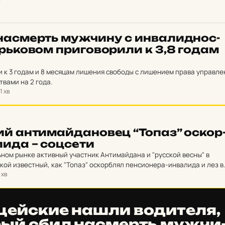
нас­мерть муж­чи­ну с ин­ва­лид­нос­
ь­ко­вом при­го­во­ри­ли к 3,8 годам
 к 3 годам и 8 месяцам лишения свободы с лишением права управле
вами на 2 года.
1 хв
ий ан­ти­май­да­но­вец “Топаз” ос­кор
и­да – соц­се­ти
ьном рынке активный участник Антимайдана и "русской весны" в
кой известный, как "Топаз" оскорблял пенсионера-инвалида и лез в
 хв
орый вступился за пенсионера.
­цей­ские нашли во­ди­те­ля,
рый сбил нас­мерть муж­чи