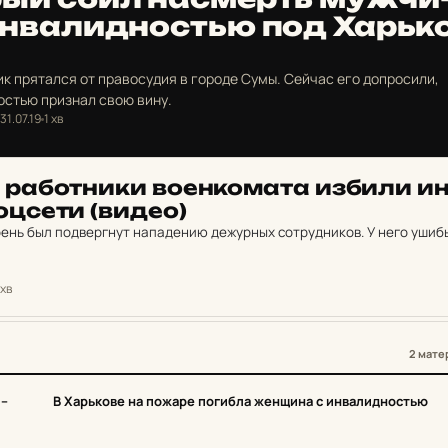
н­ва­лид­нос­тью под Харь­к
 прятался от правосудия в городе Сумы. Сейчас его допросили,
остью признал свою вину.
31.07.19
1 хв
 ра­бот­ни­ки во­ен­ко­ма­та избили ин
оц­се­ти (видео)
ень был подвергнут нападению дежурных сотрудников. У него ушиб
 хв
2 мате
2
 –
В Харькове на пожаре погибла женщина с инвалидностью