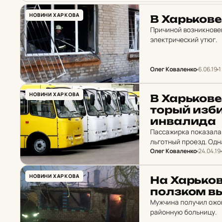
НОВИНИ ХАРКОВА
В Харь­ко­в
Причиной возникновен
электрический утюг.
Олег Коваленко
6.06.19
1
НОВИНИ ХАРКОВА
В Харь­ко­ве
торый изби
ин­ва­ли­да
Пассажирка показала 
льготный проезд. Одн
Олег Коваленко
24.04.19
оплатить проезд или 
НОВИНИ ХАРКОВА
На Харь­ков
пол­зком вы
Мужчина получил ожог
районную больницу.