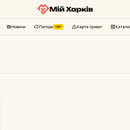
Мій Харків
Новини
Погода
Карта тривог
Катало
+30°