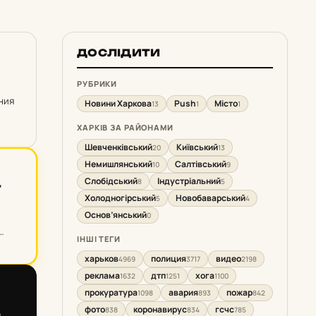
ДОСЛІДИТИ
РУБРИКИ
ния
Новини Харкова
Push
Місто
13
1
1
ХАРКІВ ЗА РАЙОНАМИ
Шевченківський
Київський
20
13
Немишлянський
Салтівський
10
9
Слобідський
Індустріальний
8
5
­
Холодногірський
Новобаварський
5
4
Основ’янський
0
ІНШІ ТЕГИ
харьков
полиция
видео
4969
3717
2198
реклама
дтп
хога
1632
1251
1100
прокуратура
авария
пожар
1098
893
842
­
фото
коронавирус
гсчс
838
834
785