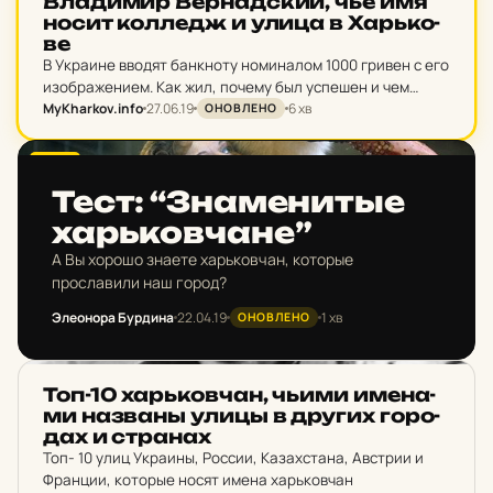
Вла­ди­мир Вер­над­ский, чье имя
носит кол­ледж и улица в Харь­ко­
ве
В Украине вводят банкноту номиналом 1000 гривен с его
изображением. Как жил, почему был успешен и чем
MyKharkov.info
27.06.19
6 хв
знаменит академик Владимир Вернадский, чьим именем
ОНОВЛЕНО
в Харькове названа улица и колледж.
PUSH
Тест: “Зна­ме­нит­ые
харь­ков­ча­не”
А Вы хорошо знаете харьковчан, которые
прославили наш город?
Элеонора Бурдина
22.04.19
1 хв
ОНОВЛЕНО
ЗНАМЕНИТІ ЖИТЕЛІ
Топ-10 харь­ков­чан, чьими име­на­
ми наз­ваны улицы в других го­ро­
дах и стра­нах
Топ- 10 улиц Украины, России, Казахстана, Австрии и
Франции, которые носят имена харьковчан