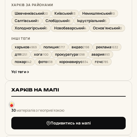
ХАРКІВ ЗА РАЙОНАМИ
Шевченківський
Київський
Немишлянський
20
13
10
Салтівський
Слобідський
Індустріальний
9
8
5
Холодногірський
Новобаварський
Основ’янський
5
4
0
ІНШІ ТЕГИ
харьков
полиция
видео
реклама
4969
3717
2198
1632
дтп
хога
прокуратура
авария
1251
1100
1098
893
пожар
фото
коронавирус
гсчс
842
838
834
785
Усі теги
ХАРКІВ НА МАПІ
30
матеріалів з геоприв'язкою
Подивитись на мапі