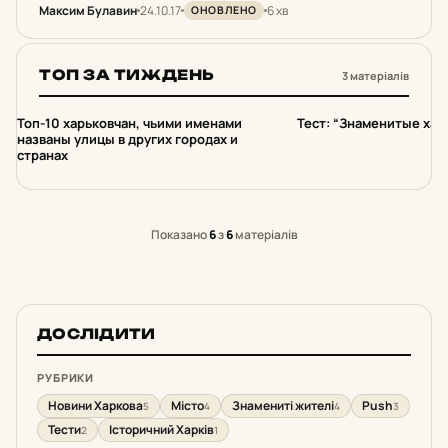
Максим Булавин
24.10.17
6 хв
ОНОВЛЕНО
ТОП ЗА ТИЖДЕНЬ
3 матеріалів
1
2
Топ-10 харьковчан, чьими именами
Тест: “Знаменитые хар
названы улицы в других городах и
странах
Показано
6
з
6
матеріалів
ДОСЛІДИТИ
РУБРИКИ
Новини Харкова
Місто
Знамениті жителі
Push
5
4
4
3
Тести
Історичний Харків
2
1