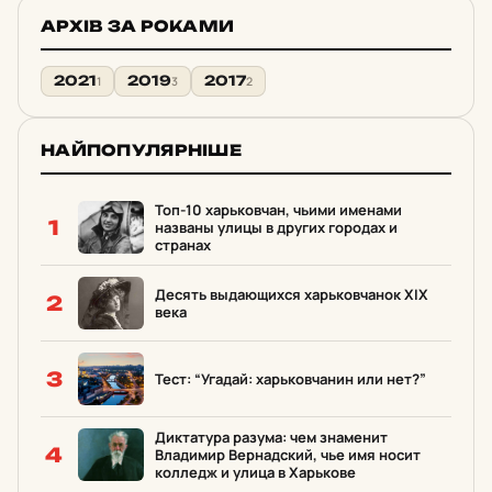
АРХІВ ЗА РОКАМИ
2021
2019
2017
1
3
2
НАЙПОПУЛЯРНІШЕ
Топ-10 харьковчан, чьими именами
1
названы улицы в других городах и
странах
Десять выдающихся харьковчанок ХІХ
2
века
3
Тест: “Угадай: харьковчанин или нет?”
Диктатура разума: чем знаменит
4
Владимир Вернадский, чье имя носит
колледж и улица в Харькове