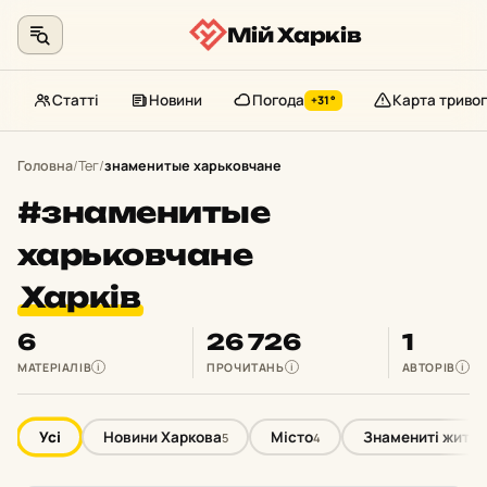
Мій Харків
Статті
Новини
Погода
Карта тривог
+31°
Перейти
до
Головна
/
Тег
/
знаменитые харьковчане
контенту
#знаменитые
харьковчане
Харків
6
26 726
1
МАТЕРІАЛІВ
ПРОЧИТАНЬ
АВТОРІВ
i
i
i
Усі
Новини Харкова
Місто
Знамениті жител
5
4