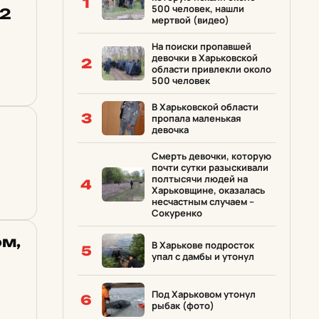
1
500 человек, нашли
 2
мертвой (видео)
На поиски пропавшей
девочки в Харьковской
2
области привлекли около
500 человек
В Харьковской области
3
пропала маленькая
девочка
и
Смерть девочки, которую
почти сутки разыскивали
полтысячи людей на
4
Харьковщине, оказалась
несчастным случаем –
Сокуренко
ом,
В Харькове подросток
5
упал с дамбы и утонул
Под Харьковом утонул
6
рыбак (фото)