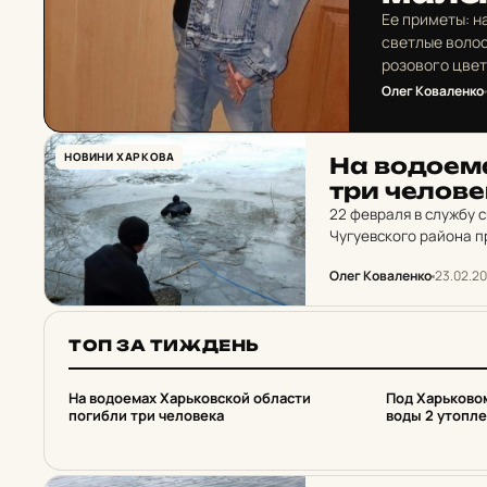
Ее приметы: н
светлые волос
розового цвет
Олег Коваленко
НОВИНИ ХАРКОВА
На во­до­е­м
три че­ло­ве
22 февраля в службу 
Чугуевского района п
Олег Коваленко
23.02.20
ТОП ЗА ТИЖДЕНЬ
1
2
На водоемах Харьковской области
Под Харьковом
погибли три человека
воды 2 утопл