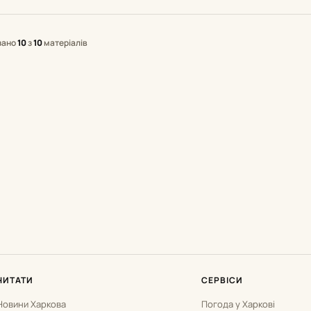
зано
10
з
10
матеріалів
ЧИТАТИ
СЕРВІСИ
Новини Харкова
Погода у Харкові