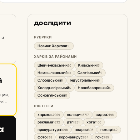
ДОСЛІДИТИ
 и
РУБРИКИ
Новини Харкова
10
ХАРКІВ ЗА РАЙОНАМИ
Шевченківський
Київський
20
13
Немишлянський
Салтівський
10
9
й
Слобідський
Індустріальний
8
6
Холодногірський
Новобаварський
5
4
ции,
Основ’янський
0
ры,
ІНШІ ТЕГИ
харьков
полиция
видео
4969
3717
2198
реклама
дтп
хога
1632
1251
1100
а
прокуратура
авария
пожар
1098
893
842
фото
коронавирус
гсчс
838
834
785