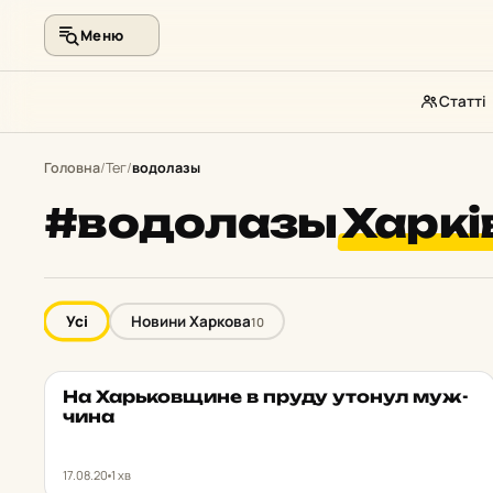
Меню
Статті
Перейти
до
Головна
/
Тег
/
водолазы
контенту
#водолазы
Харкі
Усі
Новини Харкова
10
На Харь­ков­щи­не в пруду утонул муж­
НОВИНИ ХАРКОВА
★ ОБРАНЕ
чи­на
17.08.20
1 хв