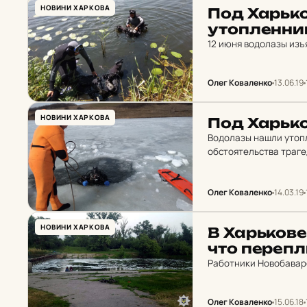
НОВИНИ ХАРКОВА
Под Харь­ко
утоп­лен­ни
12 июня водолазы изъ
Олег Коваленко
13.06.19
НОВИНИ ХАРКОВА
Под Харь­к
Водолазы нашли утопл
обстоятельства траге
Олег Коваленко
14.03.19
НОВИНИ ХАРКОВА
В Харь­ко­в
что пе­реп­
Работники Новобаварс
Олег Коваленко
15.06.18