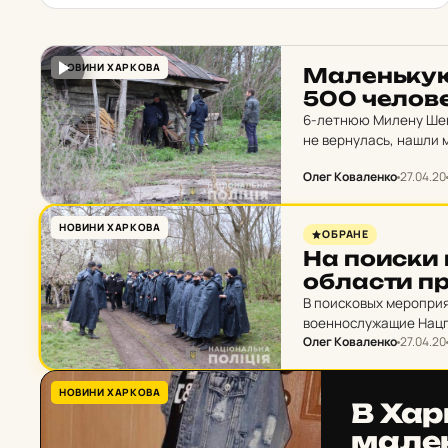
НОВИНИ ХАРКОВА
Ма­лень­кую
500 че­ло­в
6-летнюю Милену Шеве
не вернулась, нашли 
Олег Коваленко
27.04.20
НОВИНИ ХАРКОВА
ОБРАНЕ
На поиски п
об­лас­ти п
В поисковых меропри
военнослужащие Нацгв
Олег Коваленко
27.04.20
представители местно
НОВИНИ ХАРКОВА
В Харь
ма­ле