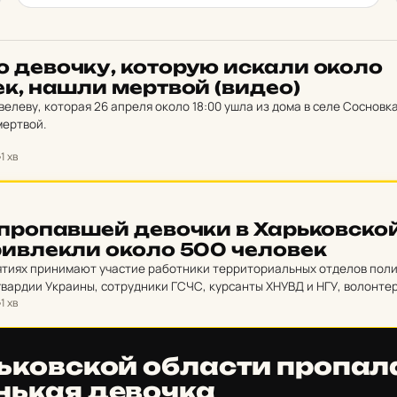
 де­воч­ку, ко­то­рую искали около
ек, нашли мер­твой (видео)
леву, которая 26 апреля около 18:00 ушла из дома в селе Сосновка
мертвой.
1 хв
ро­пав­шей де­воч­ки в Харь­ков­ско
рив­лек­ли около 500 че­ло­век
ятиях принимают участие работники территориальных отделов поли
ардии Украины, сотрудники ГСЧС, курсанты ХНУВД и НГУ, волонте
1 хв
й власти, местные жители.
­ков­ской об­лас­ти про­па­л
нь­кая де­воч­ка