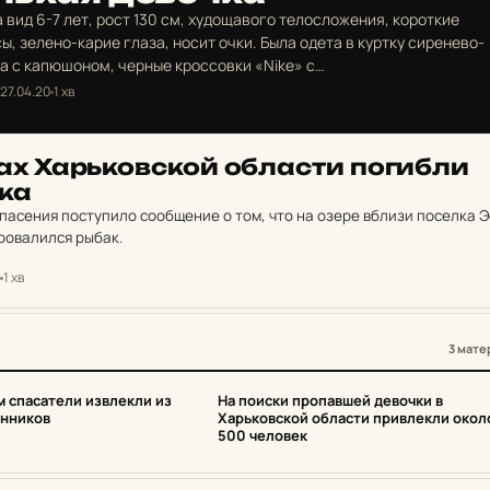
а вид 6-7 лет, рост 130 см, худощавого телосложения, короткие
ы, зелено-карие глаза, носит очки. Была одета в куртку сиренево-
а с капюшоном, черные кроссовки «Nike» с…
27.04.20
1 хв
ах Харь­ков­ской об­лас­ти по­гиб­ли
­ка
спасения поступило сообщение о том, что на озере вблизи поселка 
ровалился рыбак.
1 хв
3 мате
3
 спасатели извлекли из
На поиски пропавшей девочки в
енников
Харьковской области привлекли окол
500 человек