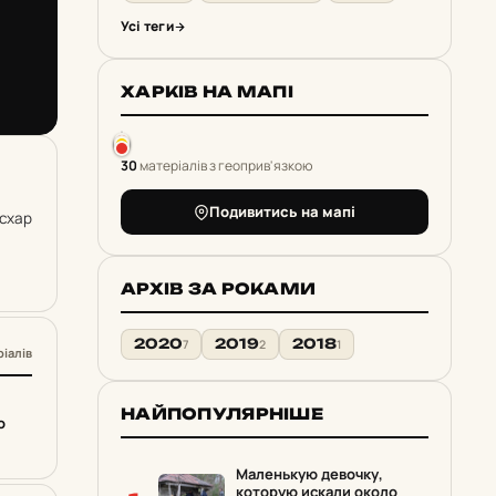
Усі теги
ХАРКІВ НА МАПІ
30
матеріалів з геоприв'язкою
Подивитись на мапі
Эсхар
АРХІВ ЗА РОКАМИ
2020
2019
2018
7
2
1
ріалів
НАЙПОПУЛЯРНІШЕ
о
Маленькую девочку,
которую искали около