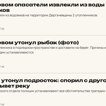
­вом спа­са­те­ли из­влек­ли из воды
­ков
яли из водоемов на территории Дергачевщины 2 утопленников.
1 хв
о­вом утонул рыбак (фото)
енника в подледном пространстве и доставили на берег. Причины 
дии устанавливаются.
1 хв
е утонул под­рос­ток: спорил с друг
лывет реку
кого отдела полиции устанавливают все обстоятельства трагедии.
1 хв