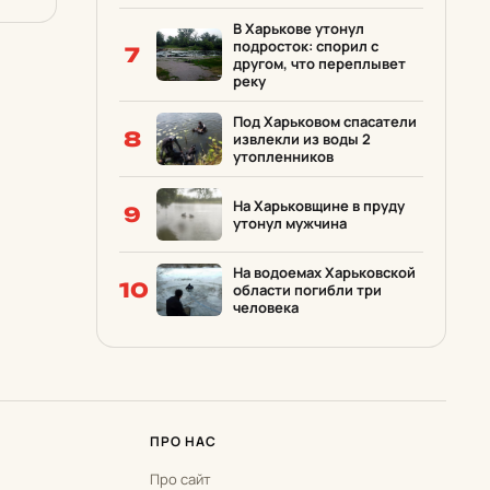
В Харькове утонул
подросток: спорил с
7
другом, что переплывет
реку
Под Харьковом спасатели
8
извлекли из воды 2
утопленников
На Харьковщине в пруду
9
утонул мужчина
На водоемах Харьковской
10
области погибли три
человека
ПРО НАС
Про сайт