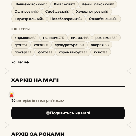
Шевченківський
Київський
Немишлянський
20
13
10
Салтівський
Слобідський
Холодногірський
9
7
5
Індустріальний
Новобаварський
Основ’янський
4
4
0
ІНШІ ТЕГИ
харьков
полиция
видео
реклама
4969
3717
2198
1632
дтп
хога
прокуратура
авария
1251
1100
1098
893
пожар
фото
коронавирус
гсчс
842
838
834
785
Усі теги
ХАРКІВ НА МАПІ
30
матеріалів з геоприв'язкою
Подивитись на мапі
АРХІВ ЗА РОКАМИ