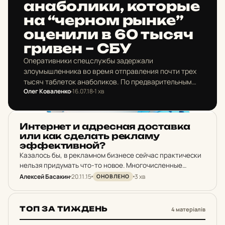
ана­бо­ли­ки, ко­тор­ые
на “черном рынке”
оце­ни­ли в 60 тысяч
гривен – СБУ
Оперативники спецслужбы задержали
злоумышленника во время отправления почти трех
тысяч таблеток анаболиков. По предварительным
Олег Коваленко
16.07.18
1 хв
оценкам стоимость изъятой продукции на «черном
рынке» составляет примерно шестьдесят тысяч
гривен.
PR
Ин­тер­нет и ад­рес­ная дос­тав­ка
или как сде­лать рек­ла­му
эффек­тив­ной?
Казалось бы, в рекламном бизнесе сейчас практически
нельзя придумать что-то новое. Многочисленные
телевизионные ролики (от банальных, с
Алексей Басакин
20.11.15
3 хв
ОНОВЛЕНО
полуобнаженными моделями, до берущей за душу
социальной рекламы), материалы в СМИ, раздача
листовок…
ТОП ЗА ТИЖДЕНЬ
4 матеріалів
1
2