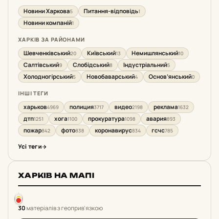
Новини Харкова
Питання-відповідь
5
1
Новини компаній
1
ХАРКІВ ЗА РАЙОНАМИ
Шевченківський
Київський
Немишлянський
20
13
10
Салтівський
Слобідський
Індустріальний
9
8
5
Холодногірський
Новобаварський
Основ’янський
5
4
0
ІНШІ ТЕГИ
харьков
полиция
видео
реклама
4969
3717
2198
1632
дтп
хога
прокуратура
авария
1251
1100
1098
893
пожар
фото
коронавирус
гсчс
842
838
834
785
Усі теги
ХАРКІВ НА МАПІ
30
матеріалів з геоприв'язкою