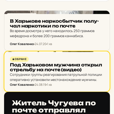
НОВИНИ ХАРКОВА
В Харь­ко­ве нар­кос­бытчик по­лу­
чал нар­ко­ти­ки по почте
Во время досмотра у него находилось 250 граммов
мефедрона и более 200 граммов каннабиса.
Олег Коваленко
24.07.20
1 хв
НОВИНИ ХАРКОВА
ОБРАНЕ
Под Харь­ко­вом муж­чи­на открыл
стрель­бу на почте (видео)
Сотрудники группы реагирования патрульной полиции
оперативно установили местонахождение мужчины.
Олег Коваленко
24.08.19
1 хв
НОВИНИ ХАРКОВА
Житель Чу­гу­е­ва по
почте от­прав­лял