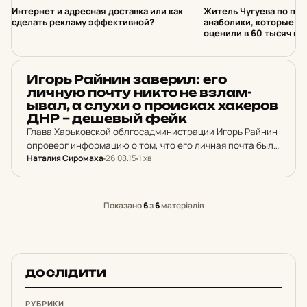
Интернет и адресная доставка или как
Житель Чугуева по поч
сделать рекламу эффективной?
анаболики, которые на
оценили в 60 тысяч гр
НОВИНИ ХАРКОВА
Игорь Райнин за­ве­рил: его
личную почту никто не взлам­
ывал, а слухи о про­ис­ках ха­ке­ров
ДНР – де­шевый фейк
Глава Харьковской облгосадминистрации Игорь Райнин
опроверг информацию о том, что его личная почта была
Наталия Сиромаха
26.08.15
1 хв
взломана хакерами ДНР. Вчера Интернет облетела
новость: почта губернатора Харьковщины взломана
хакерами сепаратистов. Данную информацию активно…
Показано
6
з
6
матеріалів
ДОСЛІДИТИ
РУБРИКИ