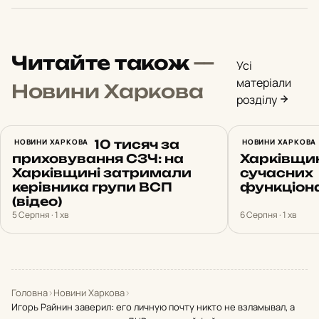
Читайте також
—
Усі
матеріали
Новини Харкова
розділу
Вимагав $10 тисяч за
НОВИНИ ХАРКОВА
Ще три лі
НОВИНИ ХАРКОВА
приховування СЗЧ: на
Харківщи
Харківщині затримали
сучасних
керівника групи ВСП
функціон
(відео)
5 Серпня · 1 хв
6 Серпня · 1 хв
Головна
›
Новини Харкова
›
Игорь Райнин заверил: его личную почту никто не взламывал, а