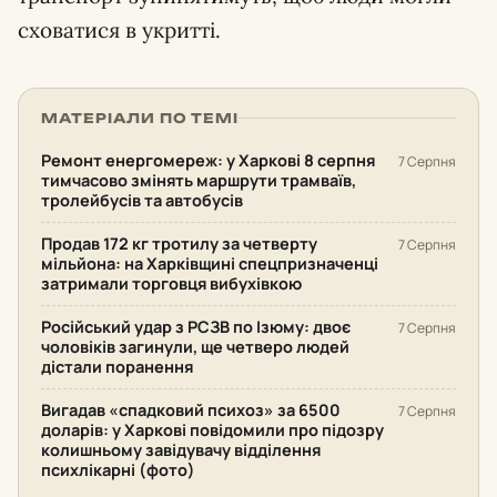
сховатися в укритті.
МАТЕРІАЛИ ПО ТЕМІ
Ремонт енергомереж: у Харкові 8 серпня
7 Серпня
тимчасово змінять маршрути трамваїв,
тролейбусів та автобусів
Продав 172 кг тротилу за четверту
7 Серпня
мільйона: на Харківщині спецпризначенці
затримали торговця вибухівкою
Російський удар з РСЗВ по Ізюму: двоє
7 Серпня
чоловіків загинули, ще четверо людей
дістали поранення
Вигадав «спадковий психоз» за 6500
7 Серпня
доларів: у Харкові повідомили про підозру
колишньому завідувачу відділення
психлікарні (фото)