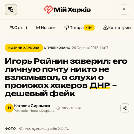
Мій Харків
Статті
Новини
Погода
Карта триво
+19°
Перейти
до
26 Серпня 2015, 11:07
НОВИНИ ХАРКОВА
ОПУБЛІКОВАНО
контенту
Игорь Райнин заверил: его
личную почту никто не
взламывал, а слухи о
происках хакеров
ДНР
–
дешевый фейк
Наталия Сиромаха
1 хв читання
Н
Редакція · Новини Харкова
Фото: пресс-служба ХОГА.
ФОТО