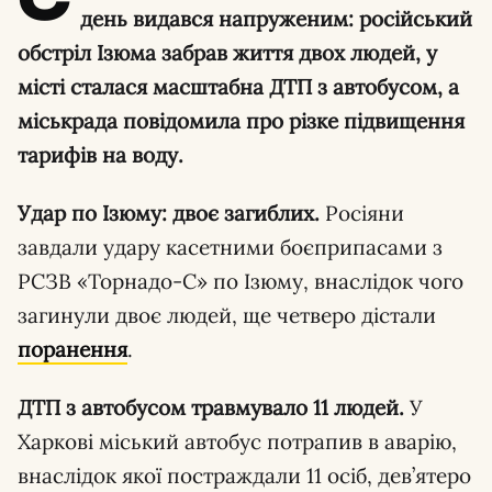
день видався напруженим: російський
обстріл Ізюма забрав життя двох людей, у
місті сталася масштабна ДТП з автобусом, а
міськрада повідомила про різке підвищення
тарифів на воду.
Удар по Ізюму: двоє загиблих.
Росіяни
завдали удару касетними боєприпасами з
РСЗВ «Торнадо-С» по Ізюму, внаслідок чого
загинули двоє людей, ще четверо дістали
поранення
.
ДТП з автобусом травмувало 11 людей.
У
Харкові міський автобус потрапив в аварію,
внаслідок якої постраждали 11 осіб, дев’ятеро