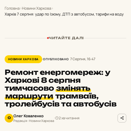
Головна
›
Новини Харкова
›
Харків 7 серпня: удар по Ізюму, ДТП з автобусом, тарифи на воду
ЧИТАЙТЕ ДАЛІ
7 Серпня, 16:47
НОВИНИ ХАРКОВА
ОПУБЛІКОВАНО
Ремонт енергомереж: у
Харкові 8 серпня
тимчасово
змінять
маршрути
трамваїв,
тролейбусів та автобусів
Олег Коваленко
2 хв читання
О
Редакція · Новини Харкова