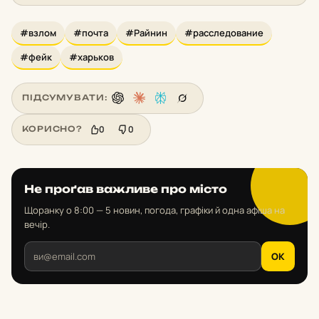
#взлом
#почта
#Райнин
#расследование
#фейк
#харьков
ПІДСУМУВАТИ:
0
0
КОРИСНО?
Не проґав важливе про місто
Щоранку о 8:00 — 5 новин, погода, графіки й одна афіша на
вечір.
OK