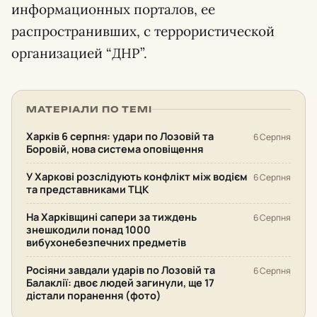
информационных порталов, ее
распространивших, с террористической
организацией “ДНР”.
МАТЕРІАЛИ ПО ТЕМІ
Харків 6 серпня: удари по Лозовій та
6 Серпня
Боровій, нова система оповіщення
У Харкові розслідують конфлікт між водієм
6 Серпня
та представниками ТЦК
На Харківщині сапери за тиждень
6 Серпня
знешкодили понад 1000
вибухонебезпечних предметів
Росіяни завдали ударів по Лозовій та
6 Серпня
Балаклії: двоє людей загинули, ще 17
дістали поранення (фото)