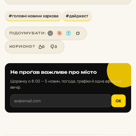
#головні новини харкова
#дайджест
ПІДСУМУВАТИ:
0
0
КОРИСНО?
Не проґав важливе про місто
Щоранку о 8:00 — 5 новин, погода, графіки й одна афіша на
вечір.
OK