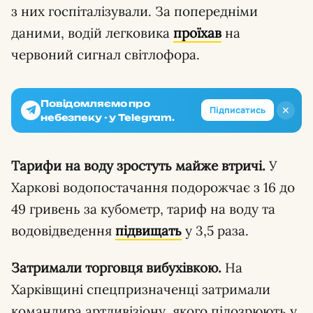
з них госпіталізували. За попередніми
даними, водій легковика
проїхав
на
червоний сигнал світлофора.
Повідомляємо про
✕
Підписатись
небезпеку - у Telegram.
Тарифи на воду зростуть майже втричі.
У
Харкові водопостачання подорожчає з 16 до
49 гривень за кубометр, тариф на воду та
водовідведення
підвищать
у 3,5 раза.
Затримали торговця вибухівкою.
На
Харківщині спецпризначенці затримали
командира артдивізіону, якого підозрюють у