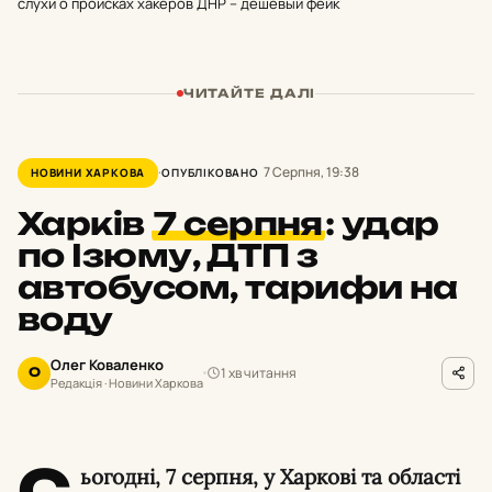
слухи о происках хакеров ДНР – дешевый фейк
ЧИТАЙТЕ ДАЛІ
7 Серпня, 19:38
НОВИНИ ХАРКОВА
ОПУБЛІКОВАНО
Харків
7 серпня
:
удар
по Ізюму, ДТП з
автобусом, тарифи на
воду
Олег Коваленко
1 хв читання
О
Редакція · Новини Харкова
С
ьогодні, 7 серпня, у Харкові та області