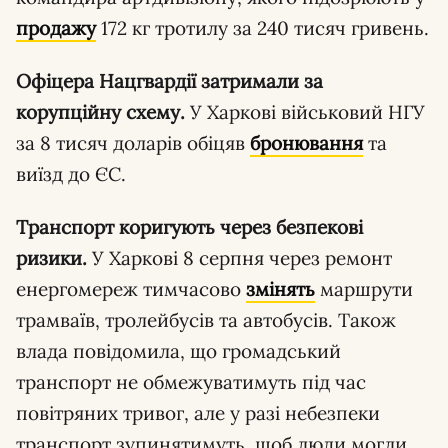
продажу
172 кг тротилу за 240 тисяч гривень.
Офіцера Нацгвардії затримали за
корупційну схему.
У Харкові військовий НГУ
за 8 тисяч доларів обіцяв
бронювання
та
виїзд до ЄС.
Транспорт коригують через безпекові
ризики.
У Харкові 8 серпня через ремонт
енергомереж тимчасово
змінять
маршрути
трамваїв, тролейбусів та автобусів. Також
влада повідомила, що громадський
транспорт не обмежуватимуть під час
повітряних тривог, але у разі небезпеки
транспорт зупинятимуть, щоб люди могли