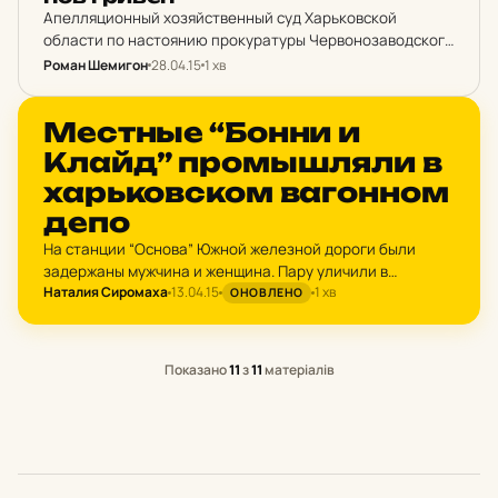
Апелляционный хозяйственный суд Харьковской
области по настоянию прокуратуры Червонозаводского
района отменил решение суда первой инстанции и
Роман Шемигон
28.04.15
1 хв
обязал товарищество вернуть из арендного
пользования песчаный карьер стоимостью в 12,6
НОВИНИ ХАРКОВА
Мес­тные “Бонни и
миллионов гривен. По…
Клайд” пром­ышля­ли в
харь­ков­ском ва­гон­ном
депо
На станции “Основа” Южной железной дороги были
задержаны мужчина и женщина. Пару уличили в
Наталия Сиромаха
13.04.15
1 хв
воровстве железнодорожных деталей. У безработных
ОНОВЛЕНО
47-летнего и 40-летней жителей Валковского района
милиция изъяла металлический швеллер, который…
Показано
11
з
11
матеріалів