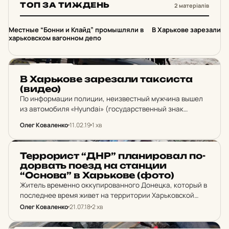
ТОП ЗА ТИЖДЕНЬ
2 матеріалів
1
2
Местные “Бонни и Клайд” промышляли в
В Харькове зарезали т
харьковском вагонном депо
НОВИНИ ХАРКОВА
В Харь­ко­ве за­ре­за­ли так­сис­та
(видео)
По информации полиции, неизвестный мужчина вышел
из автомобиля «Hyundai» (государственный знак
«АХ1998ВА») и убил водителя машины, после чего
Олег Коваленко
11.02.19
1 хв
скрылся в неизвестном направлении.
НОВИНИ ХАРКОВА
Тер­ро­рист “ДНР” пла­ни­ро­вал по­
дор­вать поезд на стан­ции
“Основа” в Харь­ко­ве (фото)
Житель временно оккупированного Донецка, который в
последнее время живет на территории Харьковской
области, был завербован представителями так
Олег Коваленко
21.07.18
2 хв
называемого "министерства государственной
безопасности ДНР" для совершения диверсионного