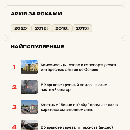
АРХІВ ЗА РОКАМИ
2020
2019
2018
2015
1
5
2
3
НАЙПОПУЛЯРНІШЕ
Комсомольцы, озеро и аэропорт: десять
1
интересных фактов об Основе
В Харькове крупный пожар – в огне
2
частный сектор
Местные “Бонни и Клайд” промышляли в
3
харьковском вагонном депо
4
В Харькове зарезали таксиста (видео)