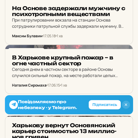
НОВИНИ ХАРКОВА
акта на железной дороге.
На Основе за­дер­жа­ли муж­чи­ну с
пси­хот­роп­ными ве­щес­тва­ми
При патрулировании вокзала на станции Основа
сотрудники патрульной службы задержали мужчину. В
его сумке были обнаружены полимерные пакеты с
Максим Булавин
17.05.18
1 хв
кристаллическим веществом. Об этом сообщили в
отделе коммуникаций полиции Харьковской области.
НОВИНИ ХАРКОВА
В Харь­ко­ве крупный пожар – в
огне частный сектор
Сегодня днем в частном секторе в районе Основы
случился сильный пожар, на месте работали целых
шесть отделений спасателей. На Основе сегодня
Наталия Сиромаха
17.06.15
1 хв
случился сильный пожар – в огне оказался частный
сектор.…
Повідомляємо про
✕
Підписатись
небезпеку - у Telegram.
НОВИНИ ХАРКОВА
Харь­ко­ву вернут Ос­но­вян­ский
карьер сто­и­мос­тью 13 мил­ли­о­
нов гривен