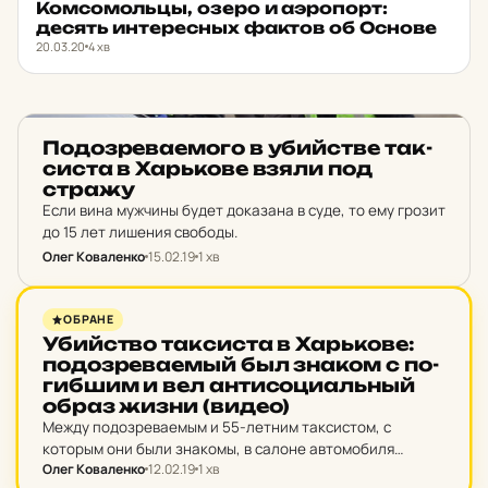
Ком­со­мольцы, озеро и аэ­ро­порт:
ІСТОРИЧНИЙ ХАРКІВ
★ ОБРАНЕ
десять ин­те­ресных фактов об Основе
20.03.20
4 хв
НОВИНИ ХАРКОВА
По­доз­ре­ва­е­мо­го в убий­стве так­
сис­та в Харь­ко­ве взяли под
стражу
Если вина мужчины будет доказана в суде, то ему грозит
до 15 лет лишения свободы.
Олег Коваленко
15.02.19
1 хв
НОВИНИ ХАРКОВА
ОБРАНЕ
Убий­ство так­сис­та в Харь­ко­ве:
по­доз­ре­ва­емый был знаком с по­
гиб­шим и вел ан­ти­со­ци­альный
образ жизни (видео)
Между подозреваемым и 55-летним таксистом, с
которым они были знакомы, в салоне автомобиля
Олег Коваленко
12.02.19
1 хв
возник конфликт. Спорили на тему антисоциального