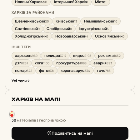
Новини Харкова
Історичний Харків
Місто
11
1
1
ХАРКІВ ЗА РАЙОНАМИ
Шевченківський
Київський
Немишлянський
20
13
10
Салтівський
Слобідський
Індустріальний
9
8
5
Холодногірський
Новобаварський
Основ’янський
5
4
0
ІНШІ ТЕГИ
харьков
полиция
видео
реклама
4969
3717
2198
1632
дтп
хога
прокуратура
авария
1251
1100
1098
893
пожар
фото
коронавирус
гсчс
842
838
834
785
Усі теги
ХАРКІВ НА МАПІ
30
матеріалів з геоприв'язкою
Подивитись на мапі