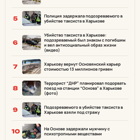
Полиция задержала подозреваемого в
5
убийстве таксиста в Харькове
Убийство таксиста в Харькове:
подозреваемый был знаком с погибшим
6
и вел антисоциальный образ жизни
(видео)
Харькову вернут Основянский карьер
7
стоимостью 13 миллионов гривен
Террорист “ДНР” планировал подорвать
8
поезд на станции “Основа” в Харькове
(фото)
Подозреваемого в убийстве таксиста в
9
Харькове взяли под стражу
На Основе задержали мужчину с
10
психотропными веществами