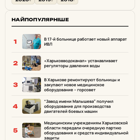
4
6
1
НАЙПОПУЛЯРНІШЕ
В 17-й больнице работает новый аппарат
1
ИВЛ
«Харьковводоканал» устанавливает
2
регуляторы давления воды
В Харькове ремонтируют больницы и
3
закупают новое медицинское
оборудование – горсовет
“Завод имени Малышева” получил
4
оборудование для производства
двигателей боевых машин
Медицинским учреждениям Харьковской
области передали очередную партию
5
оборудования и средств индивидуальной
защиты