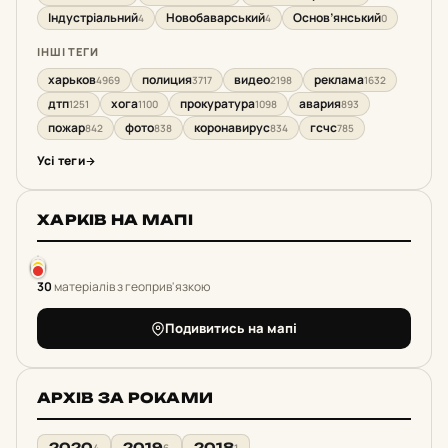
Індустріальний
Новобаварський
Основ’янський
4
4
0
ІНШІ ТЕГИ
харьков
полиция
видео
реклама
4969
3717
2198
1632
дтп
хога
прокуратура
авария
1251
1100
1098
893
пожар
фото
коронавирус
гсчс
842
838
834
785
Усі теги
ХАРКІВ НА МАПІ
30
матеріалів з геоприв'язкою
Подивитись на мапі
АРХІВ ЗА РОКАМИ
2020
2019
2018