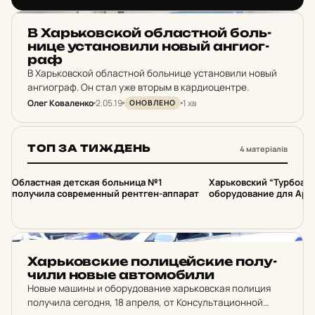
НОВИНИ ХАРКОВА
В Харь­ков­ской об­лас­тной боль­
ни­це ус­та­но­ви­ли новый ан­ги­ог­
раф
В Харьковской областной больнице установили новый
ангиограф. Он стал уже вторым в кардиоцентре.
Олег Коваленко
2.05.19
1 хв
ОНОВЛЕНО
ТОП ЗА ТИЖДЕНЬ
4 матеріалів
1
2
Областная детская больница №1
Харьковский “Турбоат
получила современный рентген-аппарат
оборудование для Ар
НОВИНИ ХАРКОВА
Харь­ков­ские по­ли­цей­ские по­лу­
чи­ли новые ав­то­мо­би­ли
Новые машины и оборудование харьковская полиция
получила сегодня, 18 апреля, от Консультационной