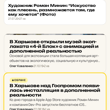
Ху­дож­ник Роман Минин: “Ис­кус­ство
ІНТЕРВ'Ю
★ ОБРАНЕ
как пле­сень, раз­мно­жа­ет­ся там, где
ему хо­чет­ся” (Фото)
27.07.20
27 хв
НОВИНИ ХАРКОВА
В Харь­ко­ве от­крыли музей экоп­
ла­ка­та «4-й Блок» с ани­ма­ци­ей и
до­пол­нен­ной ре­аль­нос­тью
Основой для экспозиции стала большая коллекция арт-
объектов на экологическую, социальную и культурную
тематику, которую собирали в течение 28 лет.
Олег Коваленко
21.10.19
2 хв
НОВИНИ ХАРКОВА
ОБРАНЕ
В Харь­ко­ве над Гос­про­мом по­я­ви­
лась ин­стал­ля­ция в до­пол­нен­ной
ре­аль­нос­ти
Ко дню города в Apple App Store художник Роман Минин
и компания Dev-Pro запустили бесплатное iOS
Олег Коваленко
22.08.18
1 хв
приложение Minin Art с дополненной реальностью,