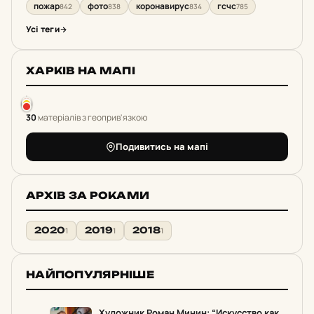
пожар
фото
коронавирус
гсчс
842
838
834
785
Усі теги
ХАРКІВ НА МАПІ
30
матеріалів з геоприв'язкою
Подивитись на мапі
АРХІВ ЗА РОКАМИ
2020
2019
2018
1
1
1
НАЙПОПУЛЯРНІШЕ
Художник Роман Минин: “Искусство как