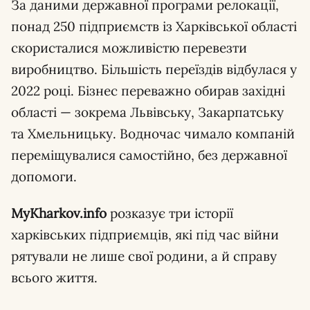
За даними державної програми релокації,
понад 250 підприємств із Харківської області
скористалися можливістю перевезти
виробництво. Більшість переїздів відбулася у
2022 році. Бізнес переважно обирав західні
області — зокрема Львівську, Закарпатську
та Хмельницьку. Водночас чимало компаній
переміщувалися самостійно, без державної
допомоги.
MyKharkov.info
розказує три історії
харківських підприємців, які під час війни
рятували не лише свої родини, а й справу
всього життя.