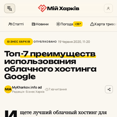
Мій Харків
Статті
Новини
Погода
Карта триво
+35°
Перейти
до
19 Червня 2020, 11:20
БІЗНЕС ХАРКІВ
ОПУБЛІКОВАНО
контенту
Топ
-7 преимуществ
использования
облачного хостинга
Google
MyKharkov.info ad
7 хв читання
MA
Редакція · Бізнес Харків
И
щете лучший облачный хостинг для