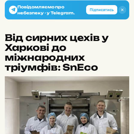
Повідомляємо про
✕
Підписатись
небезпеку - у Telegram.
Від сирних цехів у
Харкові до
міжнародних
тріумфів: SnEco