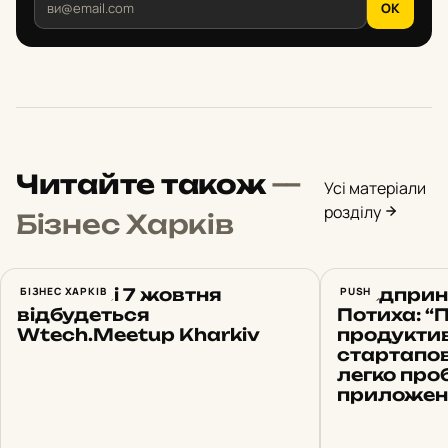
OK
Читайте також
—
Усі матеріали
розділу
Бізнес Харків
В Харкові 7 жовтня
БІЗНЕС ХАРКІВ
Предприн
PUSH
відбудеться
Потиха: “
Wtech.Meetup Kharkiv
продукти
стартапов
легко про
приложен