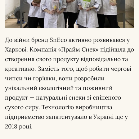
До війни бренд SnEco активно розвивався у
Харкові. Компанія «Прайм Снек» підійшла до
створення свого продукту відповідально та
креативно. Замість того, щоб робити чергові
чипси чи горішки, вони розробили
унікальний екологічний та поживний
продукт — натуральні снеки зі спіненого
сухого сиру. Технологію виробництва
підприємство запатентувало в Україні ще у
2018 році.