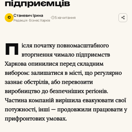
підприємців
Станевич Ірина
5 хв читання
С
Редакція · Бізнес Харків
П
ісля початку повномасштабного
вторгнення чимало підприємств
Харкова опинилися перед складним
вибором: залишатися в місті, що регулярно
зазнає обстрілів, або перевозити
виробництво до безпечніших регіонів.
Частина компаній вирішила евакуювати свої
потужності, інші — продовжили працювати у
прифронтових умовах.