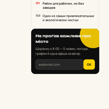
Район для рабочих, но без
заводов
Один из самых привлекательных
и экологически чистых
Не проґав важливе про
місто
Щоранку о 8:00 — 5 новин, погода,
графіки й одна афіша на вечір.
OK