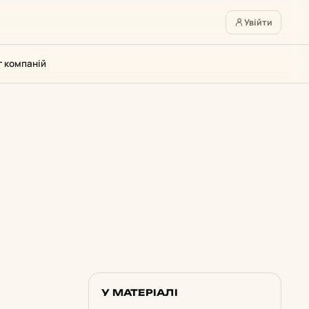
Увійти
г компаній
У МАТЕРІАЛІ