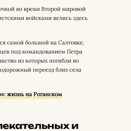
точкой во время Второй мировой
истскими войсками велись здесь
я самой большой на Салтовке,
ейцев под командованием Петра
инство из которых погибли во
нодорожный переезд близ села
о»: жизнь на Роганском
лекательных и