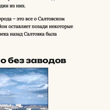
дин из них.
ода – это все о Салтовском
йон оставляет позади некоторые
века назад Салтовка была
но без заводов