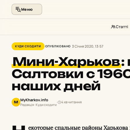
Меню
Статті
Перейти
до
3 Січня 2020, 13:57
КУДИ СХОДИТИ
ОПУБЛІКОВАНО
контенту
Мини-Харьков
:
Салтовки с 1960
наших дней
MyKharkov.info
4 хв читання
M
Редакція · Куди сходити
екоторые спальные районы Харькова 