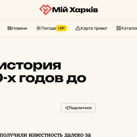
Мій Харків
Новини
Погода
Карта тривог
Катало
+23°
история
-х годов до
Поділитися
получили известность далеко за