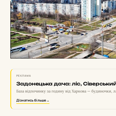
РЕКЛАМА
Задонецька дача: ліс, Сіверський
База відпочинку за годину від Харкова — будиночки, л
Дізнатись більше
→