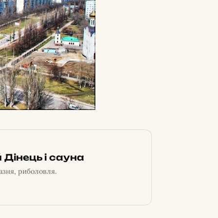
 Дінець і сауна
азня, риболовля.