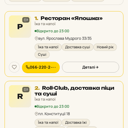
Місце
Ресторан «Япошка»
1.
1
1
Їжа та напої
Р
у
Відкрито до 23:00
рейтингу:
вул. Ярослава Мудрого 33/35
Їжа та напої
Доставка суші
Новий рік
Суші
066-220-2-···
Деталі
Місце
Roll-Club, доставка піци
2.
1
2
та суші
R
у
Їжа та напої
рейтингу:
Відкрито до 23:00
пл. Конституції 18
Їжа та напої
Доставка їжі