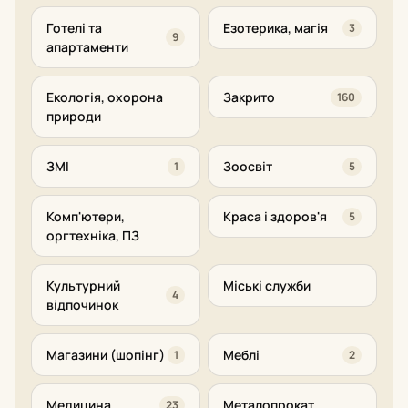
Готелі та
Езотерика, магія
3
9
апартаменти
Екологія, охорона
Закрито
160
природи
ЗМІ
Зоосвіт
1
5
Комп'ютери,
Краса і здоров'я
5
оргтехніка, ПЗ
Культурний
Міські служби
4
відпочинок
Магазини (шопінг)
Меблі
1
2
Медицина
Металопрокат
23