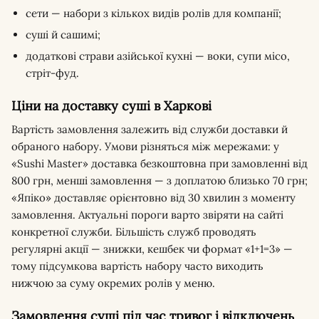
сети — набори з кількох видів ролів для компанії;
суші й сашимі;
додаткові страви азійської кухні — воки, супи місо,
стріт-фуд.
Ціни на доставку суші в Харкові
Вартість замовлення залежить від служби доставки й
обраного набору. Умови різняться між мережами: у
«Sushi Master» доставка безкоштовна при замовленні від
800 грн, менші замовлення — з доплатою близько 70 грн;
«Япіко» доставляє орієнтовно від 30 хвилин з моменту
замовлення. Актуальні пороги варто звіряти на сайті
конкретної служби. Більшість служб проводять
регулярні акції — знижки, кешбек чи формат «1+1=3» —
тому підсумкова вартість набору часто виходить
нижчою за суму окремих ролів у меню.
Замовлення суші під час тривог і відключень