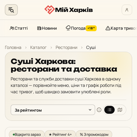
Мій Харків
Статті
Новини
Погода
Карта триво
+18°
Перейти
до
Головна
›
Каталог
›
Ресторани
›
Суші
контенту
Суші Харкова:
ресторани та доставка
Ресторани та служби доставки суші Харкова в одному
каталозі — порівнюйте меню, ціни та графік роботи під
час тривог, щоб швидко замовити улюблені роли.
Відкрито зараз
★ Рейтинг 4+
% З промокодом