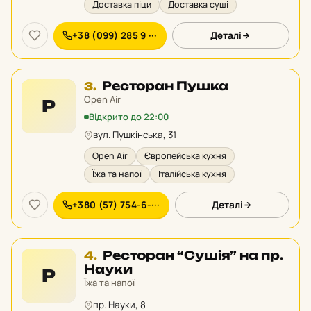
Доставка піци
Доставка суші
+38 (099) 285 9 ···
Деталі
Місце
Ресторан Пушка
3.
3
Open Air
Р
у
Відкрито до 22:00
рейтингу:
вул. Пушкінська, 31
Open Air
Європейська кухня
Їжа та напої
Італійська кухня
+380 (57) 754-6-···
Деталі
Місце
Ресторан “Сушія” на пр.
4.
4
Науки
Р
у
Їжа та напої
рейтингу:
пр. Науки, 8