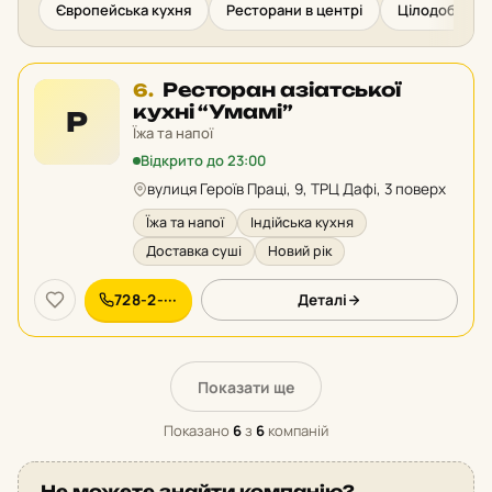
Європейська кухня
Ресторани в центрі
Цілодобові р
Місце
Ресторан азіатської
6.
6
кухні “Умамі”
Р
у
Їжа та напої
рейтингу:
Відкрито до 23:00
вулиця Героїв Праці, 9, ТРЦ Дафі, 3 поверх
Їжа та напої
Індійська кухня
Доставка суші
Новий рік
728-2-···
Деталі
Показати ще
Показано
6
з
6
компаній
Не можете знайти компанію?