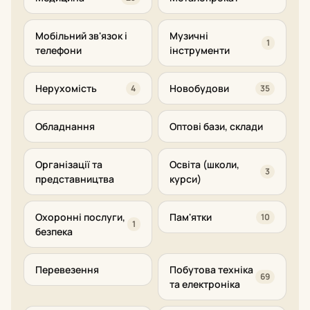
Мобільний зв'язок і
Музичні
1
телефони
інструменти
Нерухомість
Новобудови
4
35
Обладнання
Оптові бази, склади
Організації та
Освіта (школи,
3
представництва
курси)
Охоронні послуги,
Пам'ятки
10
1
безпека
Перевезення
Побутова техніка
69
та електроніка