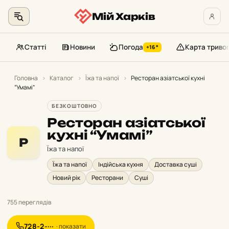
Мій Харків
Статті
Новини
Погода
Карта триво
+16°
Перейти
до
Головна
›
Каталог
›
Їжа та напої
›
Ресторан азіатської кухні
“Умамі”
контенту
БЕЗКОШТОВНО
Ресторан азіатської
кухні “Умамі”
Р
Їжа та напої
Їжа та напої
Індійська кухня
Доставка суші
Новий рік
Ресторани
Суші
755 переглядів
728-2-···
· показати