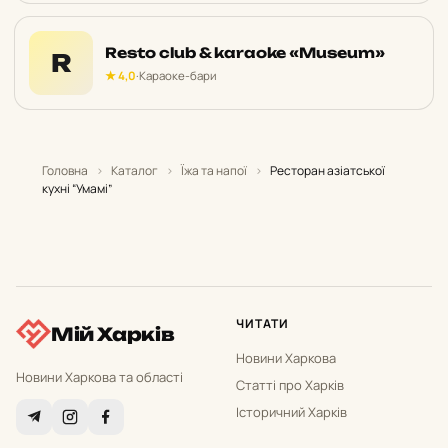
Resto club & karaoke «Museum»
R
★ 4,0
·
Караоке-бари
Головна
›
Каталог
›
Їжа та напої
›
Ресторан азіатської
кухні “Умамі”
ЧИТАТИ
Мій Харків
Новини Харкова
Новини Харкова та області
Статті про Харків
Історичний Харків