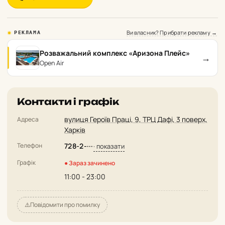
Ви власник? Прибрати рекламу →
РЕКЛАМА
Розважальний комплекс «Аризона Плейс»
→
Open Air
Контакти і графік
вулиця Героїв Праці, 9, ТРЦ Дафі, 3 поверх,
Адреса
Харків
Телефон
728-2-···
· показати
Графік
● Зараз зачинено
11:00 - 23:00
⚠️
Повідомити про помилку