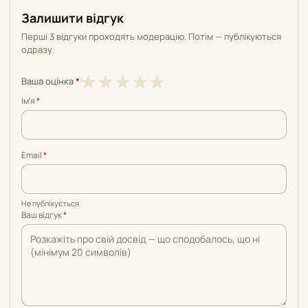
Залишити відгук
Перші 3 відгуки проходять модерацію. Потім — публікуються
одразу.
1
2
3
4
5
★
★
★
★
★
Ваша оцінка
*
з
з
з
з
з
Імʼя
*
5
5
5
5
5
Email
*
Не публікується
Ваш відгук
*