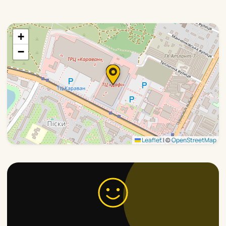
+
−
Leaflet
|
©
OpenStreetMap