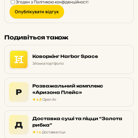
Згоден з
Політикою конфіденційності
Опублікувати відгук
Подивіться також
Коворкінг Harbor Space
Зйомка портфоліо
Розважальний комплекс
Р
«Аризона Плейс»
★ 4,8
·
Open Air
Доставка суші та піцци “Золота
Д
рибка”
★ 1,4
·
Доставка піци