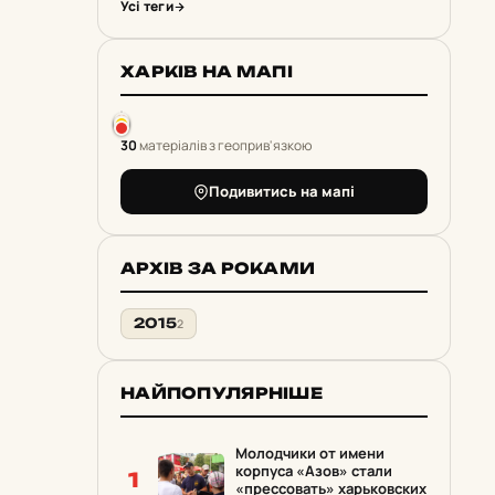
Усі теги
ХАРКІВ НА МАПІ
30
матеріалів з геоприв'язкою
Подивитись на мапі
АРХІВ ЗА РОКАМИ
2015
2
НАЙПОПУЛЯРНІШЕ
Молодчики от имени
корпуса «Азов» стали
1
«прессовать» харьковских