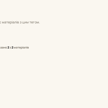
 матеріалів з цим тегом.
азано
2
з
2
матеріалів