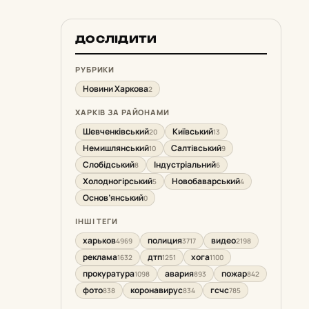
ДОСЛІДИТИ
РУБРИКИ
Новини Харкова
2
ХАРКІВ ЗА РАЙОНАМИ
Шевченківський
Київський
20
13
Немишлянський
Салтівський
10
9
Слобідський
Індустріальний
8
6
Холодногірський
Новобаварський
5
4
Основ’янський
0
ІНШІ ТЕГИ
харьков
полиция
видео
4969
3717
2198
реклама
дтп
хога
1632
1251
1100
прокуратура
авария
пожар
1098
893
842
фото
коронавирус
гсчс
838
834
785