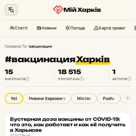
Мій Харків
Статті
Новини
Погода
Карта тривог
Перейти
до
Головна
/
Тег
/
вакцинация
контенту
#вакцинация
Харків
15
18 515
1
МАТЕРІАЛІВ
ПРОЧИТАНЬ
АВТОРІВ
i
i
i
Усі
Новини Харкова
Місто
Push
Пита
15
6
4
Бус­тер­ная доза вак­цины от COVID-19:
PUSH
★ ОБРАНЕ
что это, как ра­бо­та­ет и как её по­лу­чить
в Харь­ко­ве
22.02.22
4 хв