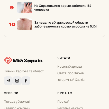
На Харьковщине корью заболели 54
9
человека
За неделю в Харьковской области
10
заболеваемость корью выросла на 5,1%
ЧИТАТИ
Мій Харків
Новини Харкова
Новини Харкова та області
Статті про Харків
Історичний Харків
СЕРВІСИ
ПРО НАС
Погода у Харкові
Про сайт
Каталог компаній
Реклама на сайті