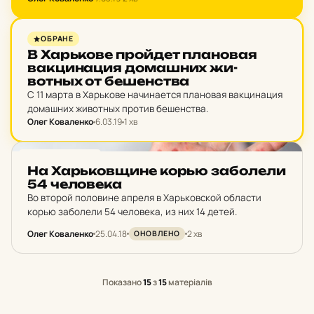
НОВИНИ ХАРКОВА
ОБРАНЕ
В Харь­ко­ве прой­дет пла­но­вая
вак­ци­на­ция до­маш­них жи­
вотных от бе­шен­ства
С 11 марта в Харькове начинается плановая вакцинация
домашних животных против бешенства.
Олег Коваленко
6.03.19
1 хв
НОВИНИ ХАРКОВА
На Харь­ков­щи­не корью за­бо­ле­ли
54 че­ло­ве­ка
Во второй половине апреля в Харьковской области
корью заболели 54 человека, из них 14 детей.
Олег Коваленко
25.04.18
2 хв
ОНОВЛЕНО
Показано
15
з
15
матеріалів