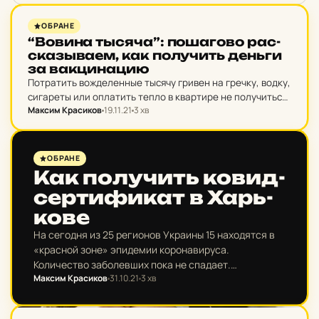
захистити себе закликала волонтерка Наталія Попова,…
PUSH
ОБРАНЕ
“Вовина тысяча”: по­ша­го­во рас­
сказ­ыва­ем, как по­лу­чить деньги
за вак­ци­на­цию
Потратить вожделенные тысячу гривен на гречку, водку,
сигареты или оплатить тепло в квартире не получиться.
Максим Красиков
19.11.21
3 хв
Зато купить билет до Львова или оплатить качалку –
пожалуйста. Однако даже тут есть загвоздка.
МІСТО
ОБРАНЕ
Как по­лу­чить ковид-
сер­ти­фи­кат в Харь­
ко­ве
На сегодня из 25 регионов Украины 15 находятся в
«красной зоне» эпидемии коронавируса.
Количество заболевших пока не спадает.
Максим Красиков
31.10.21
3 хв
Одновременно вводятся все новые ограничения для
невакцинированных. Как получить желаемый
документ и…