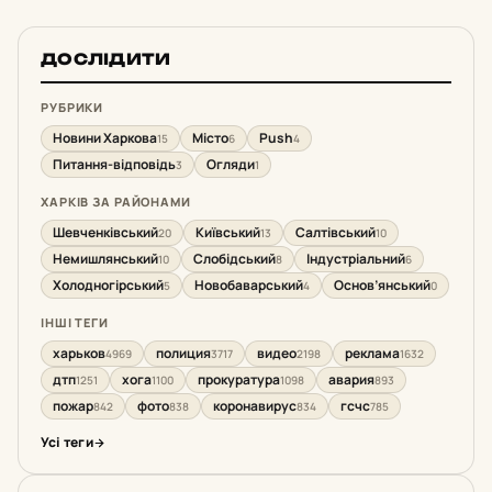
ДОСЛІДИТИ
РУБРИКИ
Новини Харкова
Місто
Push
15
6
4
Питання-відповідь
Огляди
3
1
ХАРКІВ ЗА РАЙОНАМИ
Шевченківський
Київський
Салтівський
20
13
10
Немишлянський
Слобідський
Індустріальний
10
8
6
Холодногірський
Новобаварський
Основ’янський
5
4
0
ІНШІ ТЕГИ
харьков
полиция
видео
реклама
4969
3717
2198
1632
дтп
хога
прокуратура
авария
1251
1100
1098
893
пожар
фото
коронавирус
гсчс
842
838
834
785
Усі теги