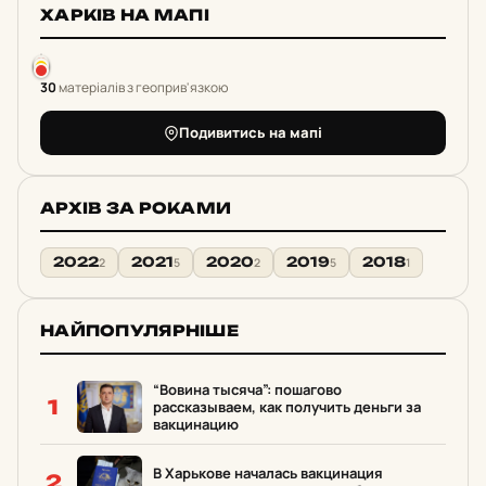
ХАРКІВ НА МАПІ
30
матеріалів з геоприв'язкою
Подивитись на мапі
АРХІВ ЗА РОКАМИ
2022
2021
2020
2019
2018
2
5
2
5
1
НАЙПОПУЛЯРНІШЕ
“Вовина тысяча”: пошагово
1
рассказываем, как получить деньги за
вакцинацию
В Харькове началась вакцинация
2