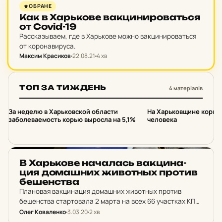
PUSH
ОБРАНЕ
Как в Харь­ко­ве вак­ци­ни­ро­вать­ся
от Covid-19
Рассказываем, где в Харькове можно вакцинироваться
от коронавируса.
Максим Красиков
22.08.21
4 хв
ТОП ЗА ТИЖДЕНЬ
4 матеріалів
1
2
За неделю в Харьковской области
На Харьковщине корью
заболеваемость корью выросла на 5,1%
человека
НОВИНИ ХАРКОВА
В Харь­ко­ве на­ча­лась вак­ци­на­
ция до­маш­них жи­вотных против
бе­шен­ства
Плановая вакцинация домашних животных против
бешенства стартовала 2 марта на всех 66 участках КП
«Жилкомсервис» и продлится до 23 апреля.
Олег Коваленко
3.03.20
2 хв