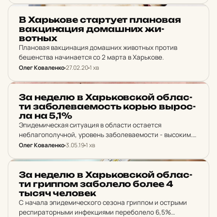
НОВИНИ ХАРКОВА
В Харь­ко­ве стар­ту­ет пла­но­вая
вак­ци­на­ция до­маш­них жи­
вотных
Плановая вакцинация домашних животных против
бешенства начинается со 2 марта в Харькове.
Олег Коваленко
27.02.20
1 хв
НОВИНИ ХАРКОВА
За неделю в Харь­ков­ской об­лас­
ти за­бо­ле­ва­е­мость корью вырос­
ла на 5,1%
Эпидемическая ситуация в области остается
неблагополучной, уровень заболеваемости - высоким.
За 18 неделю по сравнению с 17 неделей 2019 года
Олег Коваленко
3.05.19
1 хв
заболеваемость корью выросла на 5,1%.
НОВИНИ ХАРКОВА
За неделю в Харь­ков­ской об­лас­
ти грип­пом за­бо­ле­ло более 4
тысяч че­ло­век
С начала эпидемического сезона гриппом и острыми
респираторными инфекциями переболело 6,5%