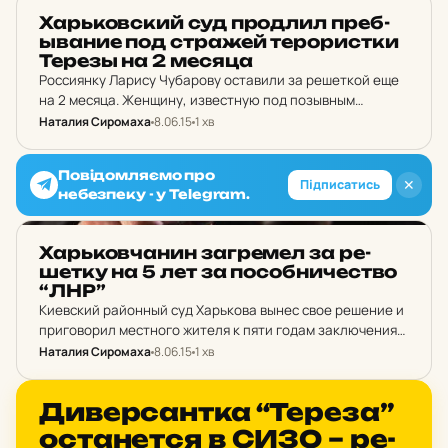
Харьковским авиазаводом в…
НОВИНИ ХАРКОВА
Харь­ков­ский суд прод­лил преб­
ыва­ние под стра­жей те­ро­рис­тки
Терезы на 2 месяца
Россиянку Ларису Чубарову оставили за решеткой еще
на 2 месяца. Женщину, известную под позывным
“Тереза”, обвиняют в организации террористических
Наталия Сиромаха
8.06.15
1 хв
актов и жестких издевательствах над украинскими
военными. Гражданку РФ Ларису Чубарову, более…
Повідомляємо про
✕
Підписатись
небезпеку - у Telegram.
НОВИНИ ХАРКОВА
Харь­ков­ча­нин заг­ре­мел за ре­
шет­ку на 5 лет за по­соб­ни­чес­тво
“ЛНР”
Киевский районный суд Харькова вынес свое решение и
приговорил местного жителя к пяти годам заключения
за финансирование боевиков из “ЛНР”. По информации
Наталия Сиромаха
8.06.15
1 хв
пресс-службы СБУ, харьковчанин, которого обвинили в
пособничестве луганским…
НОВИНИ ХАРКОВА
Ди­вер­сан­тка “Тереза”
ос­та­нет­ся в СИЗО – ре­