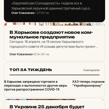
«Европейская Солидарность» подала иск в
Харьковский окружной административный суд о
Олег Коваленко
1.07.19
1 хв
признании противоправным и отмене решения
городского совета, которое вернула проспекту
имени украинского правозащитника Петра
НОВИНИ ХАРКОВА
Григоренко имя…
В Харь­ко­ве соз­да­ют новое ком­
му­наль­ное пред­при­я­тие
Сегодня, 18 апреля, на 19 сессии Харьковского
городского совета VII созыва депутатами было приянто
решение о создании в городе коммунального
Олег Коваленко
18.04.18
1 хв
предприятия "Городские ресурсы".
ТОП ЗА ТИЖДЕНЬ
3 матеріалів
1
2
В Харькове запрещена торговля в
ХАЗ теперь подчинен
переходах и выполняются другие меры
“Укроборонпрому”
против распространения COVID-19
НОВИНИ ХАРКОВА
В Ук­ра­и­не 25 де­каб­ря будет