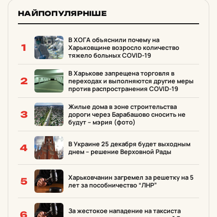
НАЙПОПУЛЯРНІШЕ
В ХОГА объяснили почему на
1
Харьковщине возросло количество
тяжело больных COVID-19
В Харькове запрещена торговля в
2
переходах и выполняются другие меры
против распространения COVID-19
Жилые дома в зоне строительства
3
дороги через Барабашово сносить не
будут – мэрия (фото)
В Украине 25 декабря будет выходным
4
днем – решение Верховной Рады
Харьковчанин загремел за решетку на 5
5
лет за пособничество “ЛНР”
За жестокое нападение на таксиста
6