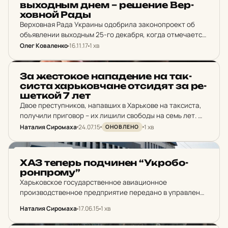
выходным днем – ре­ше­ние Вер­
хов­ной Рады
Верховная Рада Украины одобрила законопроект об
объявлении выходным 25-го декабря, когда отмечается
Рождество Христово у католиков и протестантов.
Олег Коваленко
16.11.17
1 хв
НОВИНИ ХАРКОВА
За жес­то­кое на­па­де­ние на так­
сис­та харь­ков­ча­не от­си­дят за ре­
шет­кой 7 лет
Двое преступников, напавших в Харькове на таксиста,
получили приговор – их лишили свободы на семь лет.
Об этом говорится в решении Червонозаводского
Наталия Сиромаха
24.07.15
1 хв
ОНОВЛЕНО
районного суда. Раннее недалеко от Основянского
озера двое молодых…
НОВИНИ ХАРКОВА
ХАЗ теперь под­чи­нен “Ук­ро­бо­
рон­про­му”
Харьковское государственное авиационное
производственное предприятие передано в управление
ГК “Укроборонпрома”. Таково решение Кабмина.
Наталия Сиромаха
17.06.15
1 хв
Постановление О передаче концерну двух крупных
украинских завода Кабмин подписал 15 июня. Вместе с