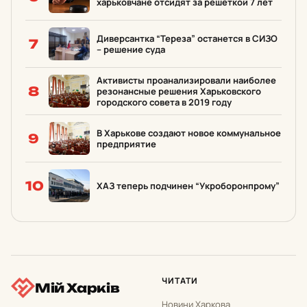
харьковчане отсидят за решеткой 7 лет
Диверсантка “Тереза” останется в СИЗО
7
– решение суда
Активисты проанализировали наиболее
8
резонансные решения Харьковского
городского совета в 2019 году
В Харькове создают новое коммунальное
9
предприятие
10
ХАЗ теперь подчинен “Укроборонпрому”
ЧИТАТИ
Мій Харків
Новини Харкова