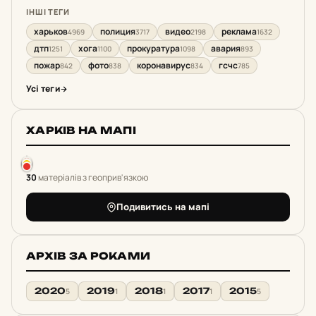
ІНШІ ТЕГИ
харьков
полиция
видео
реклама
4969
3717
2198
1632
дтп
хога
прокуратура
авария
1251
1100
1098
893
пожар
фото
коронавирус
гсчс
842
838
834
785
Усі теги
ХАРКІВ НА МАПІ
30
матеріалів з геоприв'язкою
Подивитись на мапі
АРХІВ ЗА РОКАМИ
2020
2019
2018
2017
2015
5
1
1
1
5