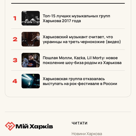
Топ-15 лучших музыкальных групп
1
Харькова 2017 года
Харьковский музыкант считает, что
2
украинцы на треть чернокожие (видео)
Пошлая Молли, Каzka, Lil Morty: новое
3
поколение шоу-биза родом из Харькова
Харьковская группа отказалась
4
выступать на рок-фестивале в России
ЧИТАТИ
Мій Харків
Новини Харкова