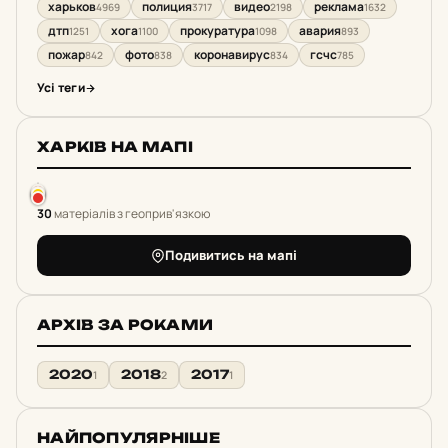
харьков
полиция
видео
реклама
4969
3717
2198
1632
дтп
хога
прокуратура
авария
1251
1100
1098
893
пожар
фото
коронавирус
гсчс
842
838
834
785
Усі теги
ХАРКІВ НА МАПІ
30
матеріалів з геоприв'язкою
Подивитись на мапі
АРХІВ ЗА РОКАМИ
2020
2018
2017
1
2
1
НАЙПОПУЛЯРНІШЕ