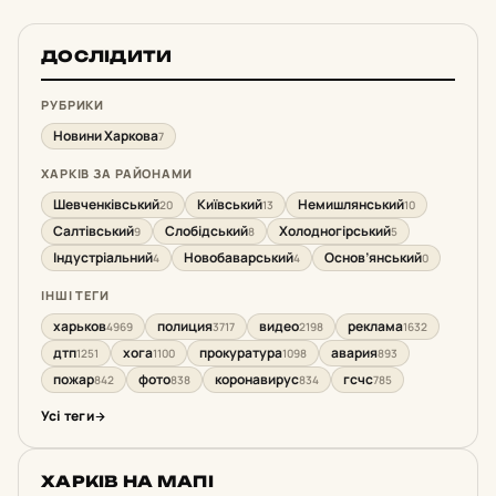
ДОСЛІДИТИ
РУБРИКИ
Новини Харкова
7
ХАРКІВ ЗА РАЙОНАМИ
Шевченківський
Київський
Немишлянський
20
13
10
Салтівський
Слобідський
Холодногірський
9
8
5
Індустріальний
Новобаварський
Основ’янський
4
4
0
ІНШІ ТЕГИ
харьков
полиция
видео
реклама
4969
3717
2198
1632
дтп
хога
прокуратура
авария
1251
1100
1098
893
пожар
фото
коронавирус
гсчс
842
838
834
785
Усі теги
ХАРКІВ НА МАПІ