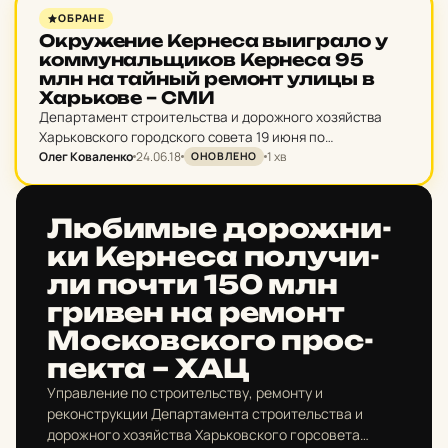
НОВИНИ ХАРКОВА
ОБРАНЕ
Ок­ру­же­ние Кер­не­са выиг­ра­ло у
ком­му­наль­щи­ков Кер­не­са 95
млн на тайный ремонт улицы в
Харь­ко­ве – СМИ
Департамент строительства и дорожного хозяйства
Харьковского городского совета 19 июня по
Олег Коваленко
24.06.18
1 хв
результатам тендера заказал ООО «Дорожно-
ОНОВЛЕНО
строительная компания Уровень» капитальный ремонт
улицы Морозова за 94,61 млн гривен.
НОВИНИ ХАРКОВА
Лю­бим­ые до­рож­ни­
ки Кер­не­са по­лу­чи­
ли почти 150 млн
гривен на ремонт
Мос­ков­ско­го прос­
пек­та – ХАЦ
Управление по строительству, ремонту и
реконструкции Департамента строительства и
дорожного хозяйства Харьковского горсовета