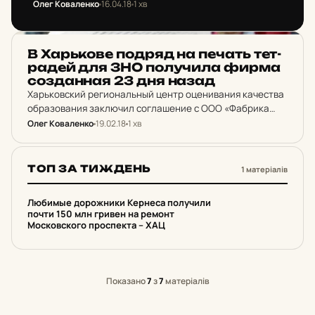
Олег Коваленко
16.04.18
1 хв
заключил соглашение с ООО «Паркинг +» по
ремонту участка Московского проспекта
стоимостью 141,830,000 гривен.
НОВИНИ ХАРКОВА
В Харь­ко­ве подряд на печать тет­
ра­дей для ЗНО по­лу­чи­ла фирма
соз­дан­ная 23 дня назад
Харьковский региональный центр оценивания качества
образования заключил соглашение с ООО «Фабрика
цвета» по изготовлению комплектов тестовых тетрадей
Олег Коваленко
19.02.18
1 хв
пробного внешнего независимого оценивания
стоимости 199 525 гривен.
ТОП ЗА ТИЖДЕНЬ
1 матеріалів
1
Любимые дорожники Кернеса получили
почти 150 млн гривен на ремонт
Московского проспекта – ХАЦ
Показано
7
з
7
матеріалів