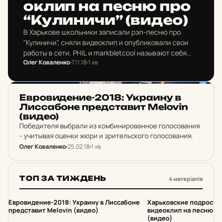
ок­лип на песню про
“Ку­ли­ни­чи” (видео)
В Харькове школьники записали рэп-песню про
"Кулиничи", сняли видеоклип и опубликовали свои
работы в сети. PHIL и markbletcool называют себя
Олег Коваленко
7.11.18
1 хв
представителями "новой школы рэпа".
НОВИНИ ХАРКОВА
Ев­ро­ви­де­ние-2018: Ук­ра­и­ну в
Лис­са­бо­не пред­ста­вит Melovin
(видео)
Победителя выбрали из комбинированное голосования
- учитывая оценки жюри и зрительского голосования.
Олег Коваленко
25.02.18
1 хв
ТОП ЗА ТИЖДЕНЬ
4 матеріалів
1
2
Евровидение-2018: Украину в Лиссабоне
Харьковские подростк
представит Melovin (видео)
видеоклип на песню пр
(видео)