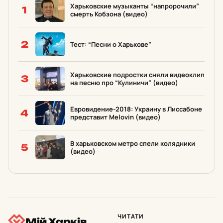
Харьковские музыканты “напророчили”
1
смерть Кобзона (видео)
2
Тест: “Песни о Харькове”
Харьковские подростки сняли видеоклип
3
на песню про “Кулиничи” (видео)
Евровидение-2018: Украину в Лиссабоне
4
представит Melovin (видео)
В харьковском метро спели колядники
5
(видео)
ЧИТАТИ
Мій Харків