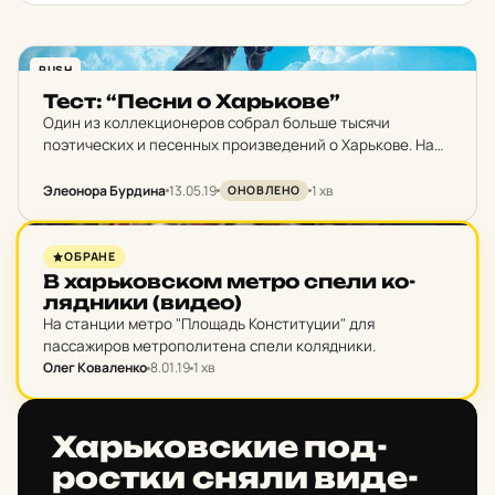
PUSH
Тест: “Песни о Харь­ко­ве”
Один из коллекционеров собрал больше тысячи
поэтических и песенных произведений о Харькове. На
столь обширные знания, конечно, мало кто может
претендовать, но, наверно, с десяток песен о любимом
Элеонора Бурдина
13.05.19
1 хв
ОНОВЛЕНО
городе знают…
НОВИНИ ХАРКОВА
ОБРАНЕ
В харь­ков­ском метро спели ко­
ляд­ни­ки (видео)
На станции метро "Площадь Конституции" для
пассажиров метрополитена спели колядники.
Олег Коваленко
8.01.19
1 хв
НОВИНИ ХАРКОВА
Харь­ков­ские под­
рос­тки сняли ви­де­