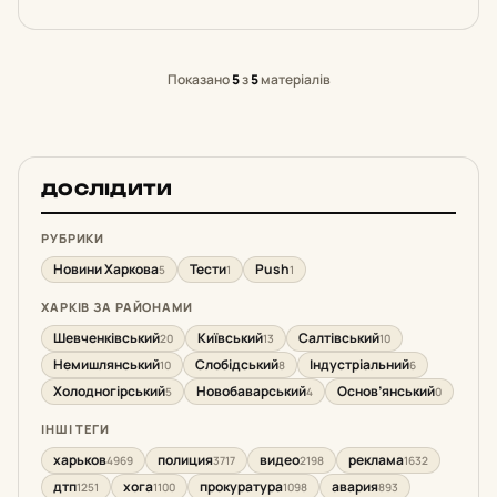
Показано
5
з
5
матеріалів
ДОСЛІДИТИ
РУБРИКИ
Новини Харкова
Тести
Push
5
1
1
ХАРКІВ ЗА РАЙОНАМИ
Шевченківський
Київський
Салтівський
20
13
10
Немишлянський
Слобідський
Індустріальний
10
8
6
Холодногірський
Новобаварський
Основ’янський
5
4
0
ІНШІ ТЕГИ
харьков
полиция
видео
реклама
4969
3717
2198
1632
дтп
хога
прокуратура
авария
1251
1100
1098
893