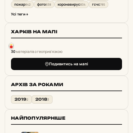
пожар
фото
коронавирус
гсчс
842
838
834
785
Усі теги
ХАРКІВ НА МАПІ
30
матеріалів з геоприв'язкою
Подивитись на мапі
АРХІВ ЗА РОКАМИ
2019
2018
2
3
НАЙПОПУЛЯРНІШЕ