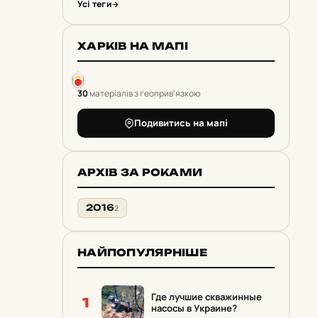
Усі теги
ХАРКІВ НА МАПІ
30
матеріалів з геоприв'язкою
Подивитись на мапі
АРХІВ ЗА РОКАМИ
2016
2
НАЙПОПУЛЯРНІШЕ
Где лучшие скважинные
1
насосы в Украине?