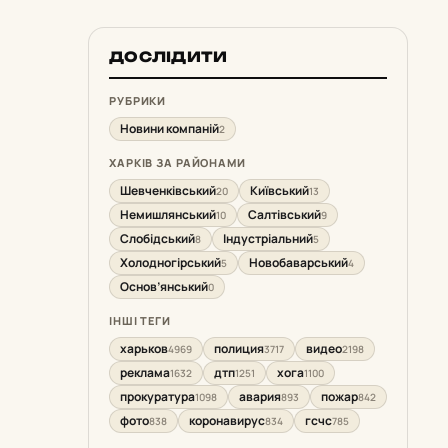
ДОСЛІДИТИ
РУБРИКИ
Новини компаній
2
ХАРКІВ ЗА РАЙОНАМИ
Шевченківський
Київський
20
13
Немишлянський
Салтівський
10
9
Слобідський
Індустріальний
8
5
Холодногірський
Новобаварський
5
4
Основ’янський
0
ІНШІ ТЕГИ
харьков
полиция
видео
4969
3717
2198
реклама
дтп
хога
1632
1251
1100
прокуратура
авария
пожар
1098
893
842
фото
коронавирус
гсчс
838
834
785