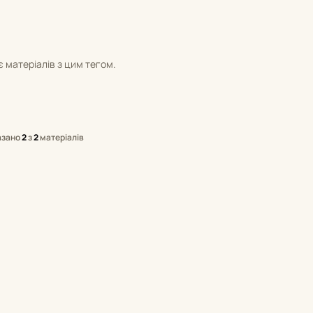
 матеріалів з цим тегом.
азано
2
з
2
матеріалів