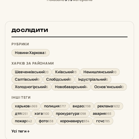
ДОСЛІДИТИ
РУБРИКИ
Новини Харкова
3
ХАРКІВ ЗА РАЙОНАМИ
Шевченківський
Київський
Немишлянський
20
13
10
Салтівський
Слобідський
Індустріальний
9
8
5
Холодногірський
Новобаварський
Основ’янський
5
4
0
ІНШІ ТЕГИ
харьков
полиция
видео
реклама
4969
3717
2198
1632
дтп
хога
прокуратура
авария
1251
1100
1098
893
пожар
фото
коронавирус
гсчс
842
838
834
785
Усі теги