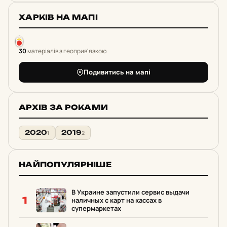
ХАРКІВ НА МАПІ
30
матеріалів з геоприв'язкою
Подивитись на мапі
АРХІВ ЗА РОКАМИ
2020
2019
1
2
НАЙПОПУЛЯРНІШЕ
В Украине запустили сервис выдачи
1
наличных с карт на кассах в
супермаркетах