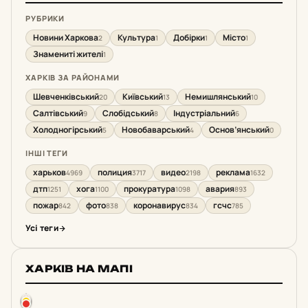
РУБРИКИ
Новини Харкова
Культура
Добірки
Місто
2
1
1
1
Знамениті жителі
1
ХАРКІВ ЗА РАЙОНАМИ
Шевченківський
Київський
Немишлянський
20
13
10
Салтівський
Слобідський
Індустріальний
9
8
6
Холодногірський
Новобаварський
Основ’янський
5
4
0
ІНШІ ТЕГИ
харьков
полиция
видео
реклама
4969
3717
2198
1632
дтп
хога
прокуратура
авария
1251
1100
1098
893
пожар
фото
коронавирус
гсчс
842
838
834
785
Усі теги
ХАРКІВ НА МАПІ