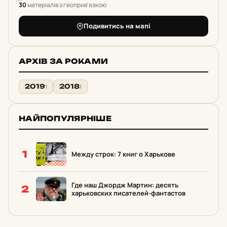
30
матеріалів з геоприв'язкою
Подивитись на мапі
АРХІВ ЗА РОКАМИ
2019
2018
1
1
НАЙПОПУЛЯРНІШЕ
1
Между строк: 7 книг о Харькове
Где наш Джордж Мартин: десять
2
харьковских писателей-фантастов