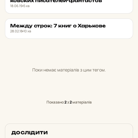
ков­ских пи­са­те­лей-фан­тас­тов
18.06.19
5 хв
Между строк: 7 книг о Харь­ко­ве
ДОБІРКИ
★ ОБРАНЕ
28.02.18
10 хв
Поки немає матеріалів з цим тегом.
Показано
2
з
2
матеріалів
ДОСЛІДИТИ