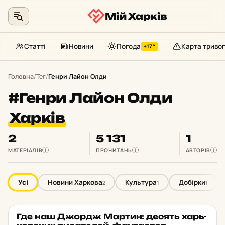
Мій Харків
Статті
Новини
Погода
Карта тривог
+17°
Перейти
до
Головна
/
Тег
/
Генри Лайон Олди
контенту
#Генри Лайон Олди
Харків
2
5 131
1
МАТЕРІАЛІВ
ПРОЧИТАНЬ
АВТОРІВ
i
i
i
Усі
Новини Харкова
Культура
Добірки
2
1
1
Где наш Джордж Мартин: десять харь­
ЗНАМЕНИТІ ЖИТЕЛІ
★ ОБРАНЕ