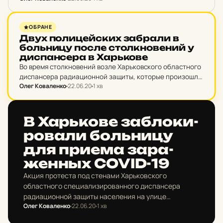
отдела полиции.
НОВИНИ ХАРКОВА
ОБРАНЕ
Двух по­ли­цей­ских заб­ра­ли в
боль­ни­цу после стол­кно­ве­ний у
дис­пан­се­ра в Харь­ко­ве
Во время столкновений возле Харьковского областного
диспансера радиационной защиты, которые произошли
Олег Коваленко
22.06.20
1 хв
после открытия медучреждения для приема больных
коронавирусом, "скорая" госпитализировала двух
полицейских.
НОВИНИ ХАРКОВА
В Харь­ко­ве заб­ло­ки­
ро­ва­ли боль­ни­цу
для приема за­ра­
женных COVID-19
Акция протеста под стенами Харьковского
областного специализированного диспансера
радиационной защиты населения на улице
Олег Коваленко
22.06.20
1 хв
Новгородской с участием около 100 людей началась
22 июня в 9:30.