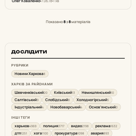
Олег Коваленко
7.06.18
1 хв
протекает крыша.
Показано
8
з
8
матеріалів
ДОСЛІДИТИ
РУБРИКИ
Новини Харкова
8
ХАРКІВ ЗА РАЙОНАМИ
Шевченківський
Київський
Немишлянський
20
13
10
Салтівський
Слобідський
Холодногірський
9
8
5
Індустріальний
Новобаварський
Основ’янський
4
4
0
ІНШІ ТЕГИ
харьков
полиция
видео
реклама
4969
3717
2198
1632
дтп
хога
прокуратура
авария
1251
1100
1098
893