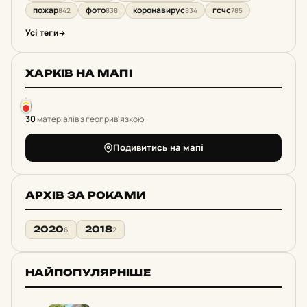
пожар
фото
коронавирус
гсчс
842
838
834
785
Усі теги
ХАРКІВ НА МАПІ
30
матеріалів з геоприв'язкою
Подивитись на мапі
АРХІВ ЗА РОКАМИ
2020
2018
6
2
НАЙПОПУЛЯРНІШЕ