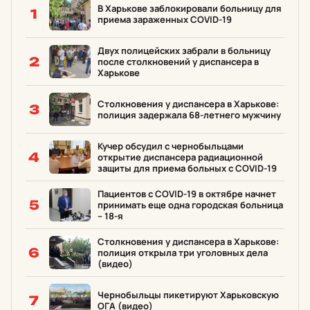
В Харькове заблокировали больницу для
1
приема зараженных COVID-19
Двух полицейских забрали в больницу
2
после столкновений у диспансера в
Харькове
Столкновения у диспансера в Харькове:
3
полиция задержала 68-летнего мужчину
Кучер обсудил с чернобыльцами
4
открытие диспансера радиационной
защиты для приема больных с COVID-19
Пациентов с COVID-19 в октябре начнет
5
принимать еще одна городская больница
– 18-я
Столкновения у диспансера в Харькове:
6
полиция открыла три уголовных дела
(видео)
Чернобыльцы пикетируют Харьковскую
7
ОГА (видео)