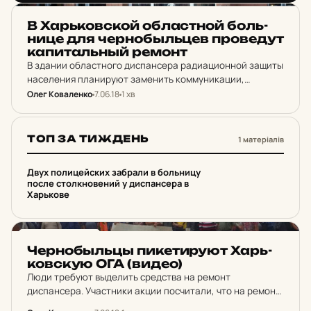
НОВИНИ ХАРКОВА
В Харь­ков­ской об­лас­тной боль­
ни­це для чер­ноб­ыльцев про­ве­дут
ка­пи­тальный ремонт
В здании областного диспансера радиационной защиты
населения планируют заменить коммуникации,
которые находятся в аварийном состоянии, а также
Олег Коваленко
7.06.18
1 хв
капитально отремонтировать корпуса.
ТОП ЗА ТИЖДЕНЬ
1 матеріалів
1
Двух полицейских забрали в больницу
после столкновений у диспансера в
Харькове
НОВИНИ ХАРКОВА
Чер­нобыльцы пи­ке­ти­ру­ют Харь­
ков­скую ОГА (видео)
Люди требуют выделить средства на ремонт
диспансера. Участники акции посчитали, что на ремонт
нужно около 20 млн гривен. Сейчас в диспансере