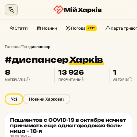
Мій Харків
Статті
Новини
Погода
Карта триво
+33°
Перейти
до
Головна
/
Тег
/
диспансер
контенту
#диспансер
Харків
8
13 926
1
МАТЕРІАЛІВ
ПРОЧИТАНЬ
АВТОРІВ
i
i
i
Усі
Новини Харкова
8
Па­ци­ен­тов с COVID-19 в ок­тяб­ре начнет
НОВИНИ ХАРКОВА
★ ОБРАНЕ
при­ни­мать еще одна го­род­ская боль­
ни­ца – 18-я
30.09.20
2 хв