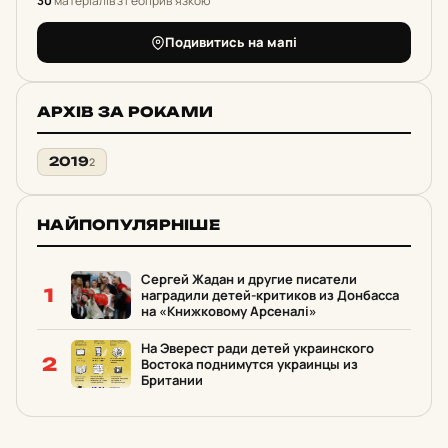
30
матеріалів з геоприв'язкою
Подивитись на мапі
АРХІВ ЗА РОКАМИ
2019
2
НАЙПОПУЛЯРНІШЕ
Сергей Жадан и другие писатели
1
наградили детей-критиков из Донбасса
на «Книжковому Арсеналі»
На Эверест ради детей украинского
2
Востока поднимутся украинцы из
Британии