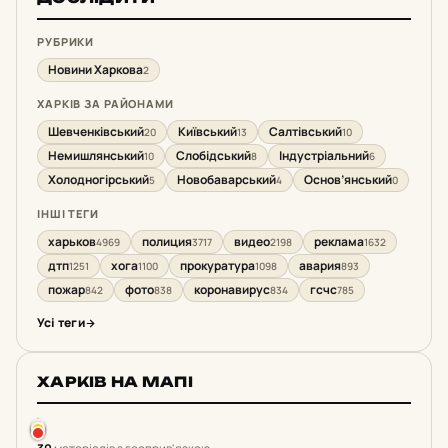
РУБРИКИ
Новини Харкова
2
ХАРКІВ ЗА РАЙОНАМИ
Шевченківський
Київський
Салтівський
20
13
10
Немишлянський
Слобідський
Індустріальний
10
8
6
Холодногірський
Новобаварський
Основ’янський
5
4
0
ІНШІ ТЕГИ
харьков
полиция
видео
реклама
4969
3717
2198
1632
дтп
хога
прокуратура
авария
1251
1100
1098
893
пожар
фото
коронавирус
гсчс
842
838
834
785
Усі теги
ХАРКІВ НА МАПІ