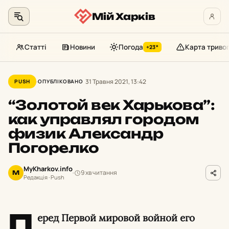
Мій Харків
Статті
Новини
Погода
Карта триво
+23°
Перейти
до
31 Травня 2021, 13:42
PUSH
ОПУБЛІКОВАНО
контенту
“Золотой век Харькова”:
как управлял городом
физик Александр
Погорелко
MyKharkov.info
9 хв читання
M
Редакція · Push
П
еред Первой мировой войной его