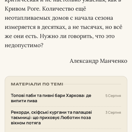
Кривом Роге. Количество ещё
неотапливаемых домов с начала сезона
измеряется в десятках, а не тысячах, но всё
же они есть. Нужно ли говорить, что это
недопустимо?
Александр Манченко
МАТЕРІАЛИ ПО ТЕМІ
Топові паби та пивні бари Харкова: де
5 Серпня
випити пива
Рекорди, скіфські кургани та палацові
3 Серпня
таємниці: що приховує Люботин поза
вікном потяга