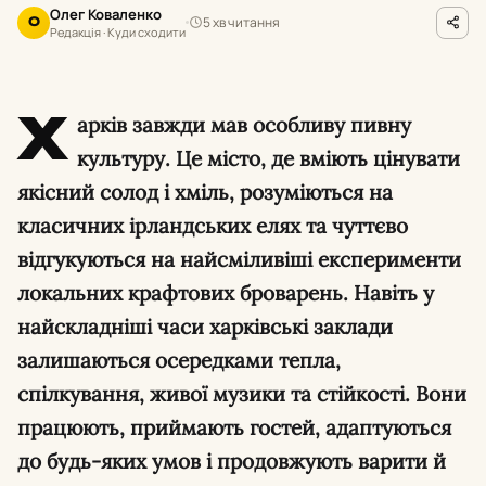
Олег Коваленко
5 хв читання
О
Редакція · Куди сходити
Х
арків завжди мав особливу пивну
культуру. Це місто, де вміють цінувати
якісний солод і хміль, розуміються на
класичних ірландських елях та чуттєво
відгукуються на найсміливіші експерименти
локальних крафтових броварень. Навіть у
найскладніші часи харківські заклади
залишаються осередками тепла,
спілкування, живої музики та стійкості. Вони
працюють, приймають гостей, адаптуються
до будь-яких умов і продовжують варити й