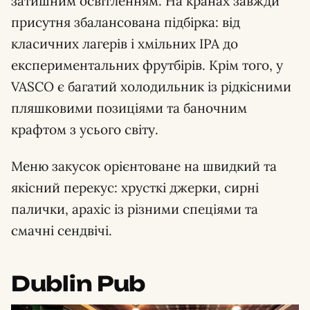
затишним освітленням. На кранах завжди
присутня збалансована підбірка: від
класичних лагерів і хмільних IPA до
експериментальних фрутбірів. Крім того, у
VASCO є багатий холодильник із рідкісними
пляшковими позиціями та баночним
крафтом з усього світу.
Меню закусок орієнтоване на швидкий та
якісний перекус: хрусткі джерки, сирні
палички, арахіс із різними спеціями та
смачні сендвічі.
Dublin Pub