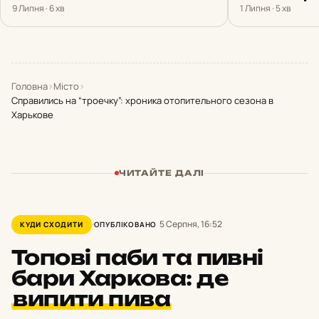
9 Липня · 6 хв
1 Липня · 5 хв
Головна
›
Місто
›
Справились на “троечку”: хроника отопительного сезона в
Харькове
ЧИТАЙТЕ ДАЛІ
5 Серпня, 16:52
КУДИ СХОДИТИ
ОПУБЛІКОВАНО
Топові паби та пивні
бари Харкова: де
випити пива