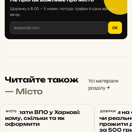
Щоранку о 8:00 — 5 новин, погода, графіки й одна афіша на
вечір.
OK
Читайте також
Усі матеріали
розділу
— Місто
Виплати ВПО у Харкові:
МІСТО
Життя на 
ДОБІРКИ
кому, скільки та як
чи реальн
оформити
прожити д
за 500 гр