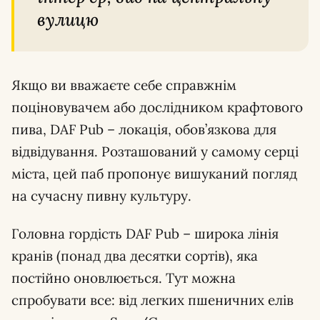
вулицю
Якщо ви вважаєте себе справжнім
поціновувачем або дослідником крафтового
пива, DAF Pub – локація, обов’язкова для
відвідування. Розташований у самому серці
міста, цей паб пропонує вишуканий погляд
на сучасну пивну культуру.
Головна гордість DAF Pub – широка лінія
кранів (понад два десятки сортів), яка
постійно оновлюється. Тут можна
спробувати все: від легких пшеничних елів