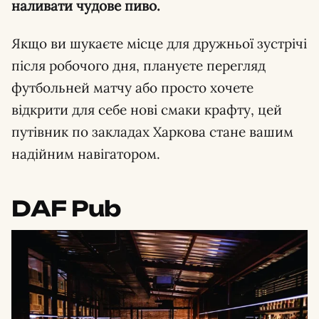
наливати чудове пиво.
Якщо ви шукаєте місце для дружньої зустрічі
після робочого дня, плануєте перегляд
футбольней матчу або просто хочете
відкрити для себе нові смаки крафту, цей
путівник по закладах Харкова стане вашим
надійним навігатором.
DAF Pub