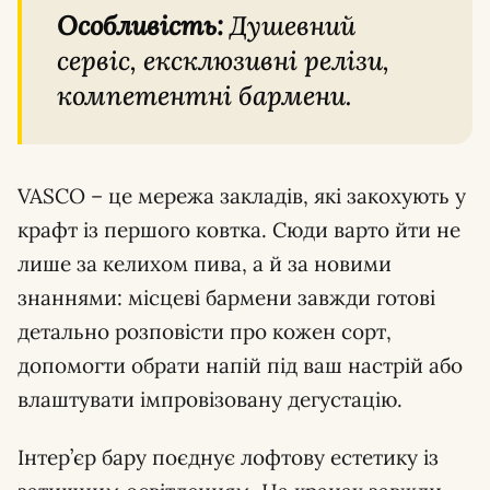
Особливість:
Душевний
сервіс, ексклюзивні релізи,
компетентні бармени.
VASCO – це мережа закладів, які закохують у
крафт із першого ковтка. Сюди варто йти не
лише за келихом пива, а й за новими
знаннями: місцеві бармени завжди готові
детально розповісти про кожен сорт,
допомогти обрати напій під ваш настрій або
влаштувати імпровізовану дегустацію.
Інтер’єр бару поєднує лофтову естетику із