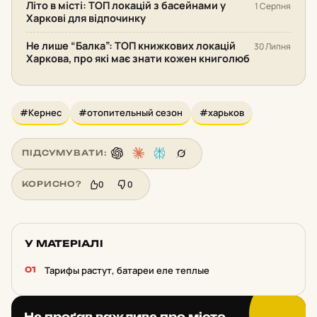
Літо в місті: ТОП локацій з басейнами у
1 Серпня
Харкові для відпочинку
Не лише “Балка”: ТОП книжкових локацій
30 Липня
Харкова, про які має знати кожен книголюб
#Кернес
#отопительный сезон
#харьков
ПІДСУМУВАТИ:
0
0
КОРИСНО?
У МАТЕРІАЛІ
Тарифы растут, батареи еле теплые
Не проґав важливе про місто