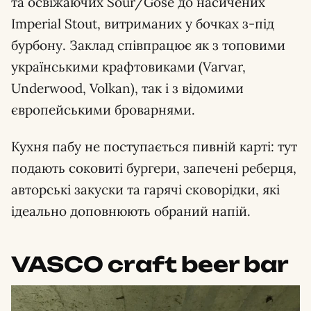
та освіжаючих Sour/Gose до насичених
Imperial Stout, витриманих у бочках з-під
бурбону. Заклад співпрацює як з топовими
українськими крафтовиками (Varvar,
Underwood, Volkan), так і з відомими
європейськими броварнями.
Кухня пабу не поступається пивній карті: тут
подають соковиті бургери, запечені реберця,
авторські закуски та гарячі сковорідки, які
ідеально доповнюють обраний напій.
VASCO craft beer bar