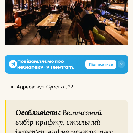
Повідомляємо про
✕
Підписатись
небезпеку - у Telegram.
Адреса:
вул. Сумська, 22.
Особливість:
Величезний
вибір крафту, стильний
інтер’єр, вид на центральну