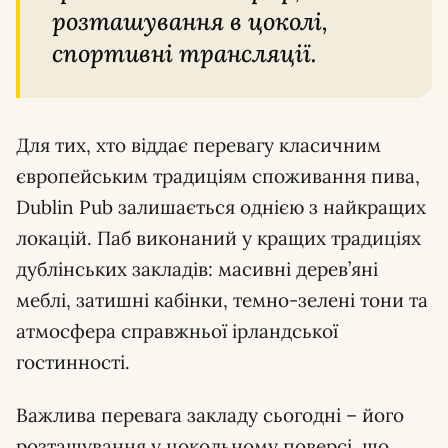
розташування в цоколі,
спортивні трансляції.
Для тих, хто віддає перевагу класичним
європейським традиціям споживання пива,
Dublin Pub залишається однією з найкращих
локацій. Паб виконаний у кращих традиціях
дублінських закладів: масивні дерев’яні
меблі, затишні кабінки, темно-зелені тони та
атмосфера справжньої ірландської
гостинності.
Важлива перевага закладу сьогодні – його
розташування у цокольному поверсі, що