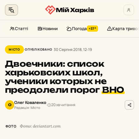
Мій Харків
Статті
Новини
Погода
Карта триво
+37°
Перейти
до
30 Серпня 2018, 12:19
МІСТО
ОПУБЛІКОВАНО
контенту
Двоечники: список
харьковских школ,
ученики которых не
преодолели порог
ВНО
Олег Коваленко
20 хв читання
О
Редакція · Місто
Фото: deviantart.com
ФОТО