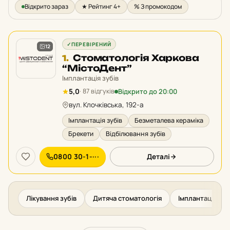
Відкрито зараз
★ Рейтинг 4+
% З промокодом
✓
ПЕРЕВІРЕНИЙ
12
Місце
Стоматологія Харкова
1.
1
“МістоДент”
у
Імплантація зубів
рейтингу:
Відкрито до 20:00
5,0
· 87 відгуків
вул. Клочківська, 192-а
Імплантація зубів
Безметалева кераміка
Брекети
Відбілювання зубів
0800 30-1-···
Деталі
Лікування зубів
Дитяча стоматологія
Імплантація зуб