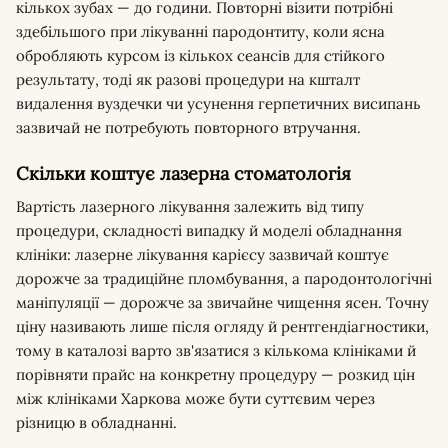
кількох зубах — до години. Повторні візити потрібні
здебільшого при лікуванні пародонтиту, коли ясна
обробляють курсом із кількох сеансів для стійкого
результату, тоді як разові процедури на кшталт
видалення вуздечки чи усунення герпетичних висипань
зазвичай не потребують повторного втручання.
Скільки коштує лазерна стоматологія
Вартість лазерного лікування залежить від типу
процедури, складності випадку й моделі обладнання
клініки: лазерне лікування карієсу зазвичай коштує
дорожче за традиційне пломбування, а пародонтологічні
маніпуляції — дорожче за звичайне чищення ясен. Точну
ціну називають лише після огляду й рентгендіагностики,
тому в каталозі варто зв'язатися з кількома клініками й
порівняти прайс на конкретну процедуру — розкид цін
між клініками Харкова може бути суттєвим через
різницю в обладнанні.