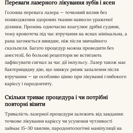
Переваги лазерного лікування зубів і ясен
Головна перевага лазера — точковий вплив без
пошкодження здорових тканин навколо ураженої
ділянки. Промінь одночасно коагулює дрібні судини,
тому кровотеча під час втручання на яснах мінімальна, а
рана загоюється швидше, ніж після звичайного
скальпеля. Багато процедур можна проводити без
анестезії, бо больові рецептори не встигають
зафіксувати сигнал за час дії імпульсу. Лазер також має
бактерицидну дію, що знижує ризик запалення після
втручання — це особливо цінно при лікуванні глибокого
карієсу і пародонтиту.
Скільки триває процедура і чи потрібні
повторні візити
Тривалість лазерної процедури залежить від завдання:
точкове лікування карієсу чи усунення чутливості
займає 15–30 хвилин, пародонтологічні маніпуляції на