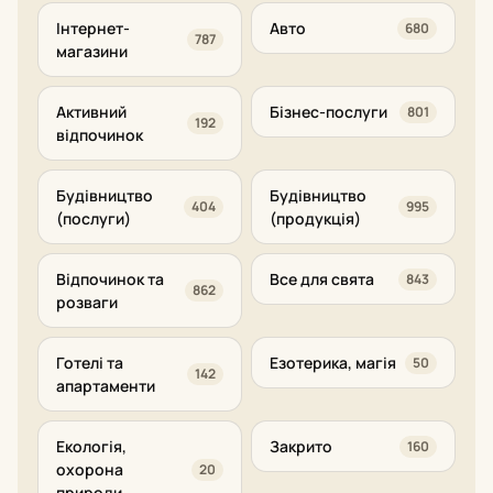
Інтернет-
Авто
680
787
магазини
Активний
Бізнес-послуги
801
192
відпочинок
Будівництво
Будівництво
404
995
(послуги)
(продукція)
Відпочинок та
Все для свята
843
862
розваги
Готелі та
Езотерика, магія
50
142
апартаменти
Екологія,
Закрито
160
охорона
20
природи