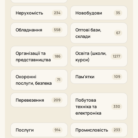
Нерухомість
Новобудови
234
35
Обладнання
Оптові бази,
558
67
склади
Організації та
Освіта (школи,
186
1277
представництва
курси)
Охоронні
Пам'ятки
109
71
послуги, безпека
Перевезення
Побутова
209
техніка та
330
електроніка
Послуги
Промисловість
914
233