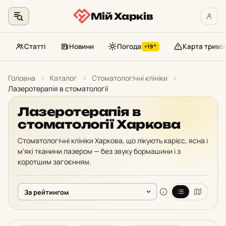
Мій Харків
Статті
Новини
Погода
Карта триво
+19°
Перейти
до
Головна
›
Каталог
›
Стоматологічні клініки
›
контенту
Лазеротерапія в стоматології
Лазеротерапія в
стоматології Харкова
Стоматологічні клініки Харкова, що лікують карієс, ясна і
м’які тканини лазером — без звуку бормашини і з
коротшим загоєнням.