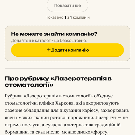
Показати ще
Показано
1
з
1
компаній
Не можете знайти компанію?
Додайте її в каталог - це безкоштовно.
Додати компанію
Про рубрику «Лазеротерапія в
стоматології»
Рубрика «Лазеротерапія в стоматології» об'єднує
стоматологічні клініки Харкова, які використовують
лазерне обладнання для лікування карієсу, захворювань
ясен і м'яких тканин ротової порожнини. Лазер тут — не
окрема послуга, а сучасна альтернатива традиційній
бормашині та скальпелю: менше дискомфорту,