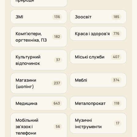
ЗМІ
Зоосвіт
136
185
Комп'ютери,
Краса і здоров'я
776
182
оргтехніка, ПЗ
Культурний
Міські служби
407
37
відпочинок
Магазини
Меблі
374
237
(шопінг)
Медицина
Металопрокат
643
118
Мобільний
Музичні
17
зв'язок і
інструменти
56
телефони