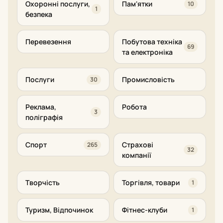
Охоронні послуги,
Пам'ятки
10
1
безпека
Перевезення
Побутова техніка
69
та електроніка
Послуги
Промисловість
30
Реклама,
Робота
3
поліграфія
Спорт
Страхові
265
32
компанії
Творчість
Торгівля, товари
1
Туризм, Відпочинок
Фітнес-клуби
1