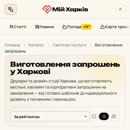
Мій Харків
Статті
Новини
Погода
Карта триво
+19°
Перейти
до
Головна
›
Каталог
›
Святкові послуги
›
Виготовлення
контенту
запрошень
Виготовлення запрошень
у Харкові
Друкарні та дизайн-студії Харкова, що виготовляють
весільні, ювілейні та корпоративні запрошення на
замовлення — від готових шаблонів до індивідуального
дизайну з тисненням і ламінацією.