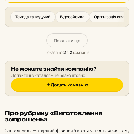
Тамада та ведучий
Відеозйомка
Організація свят та 
Показати ще
Показано
2
з
2
компаній
Не можете знайти компанію?
Додайте її в каталог - це безкоштовно.
Додати компанію
Про рубрику «Виготовлення
запрошень»
Запрошення — перший фізичний контакт гостя зі святом,