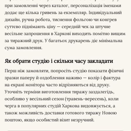
при замовленні через каталог, персоналізація іменами
додає ще кілька гривень за екземпляр. Індивідуальний
дизайн, ручна робота, тиснення фольгою чи конгрев
суттєво піднімають ціну — середній чек за штучне
весільне запрошення в Харкові виходить помітно вищим
за тиражний друк. У багатьох друкарень діє мінімальна
сума замовлення.
Як обрати студію і скільки часу закладати
Перш ніж замовляти, попросіть студію показати фізичні
зразки паперу й оздоблення наживо — колір і фактура
на екрані монітора часто відрізняються від друку.
Уточніть терміни виготовлення тиражу заздалегідь,
особливо у весільний сезон (травень-вересень), коли
черга в популярних студій Харкова видовжується, а
також можливість доставки готового тиражу Новою
поштою, якщо особистий візит незручний.