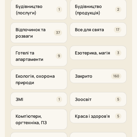
Будівництво
Будівництво
1
2
(послуги)
(продукція)
Відпочинок та
Все для свята
17
37
розваги
Готелі та
Езотерика, магія
3
9
апартаменти
Екологія, охорона
Закрито
160
природи
ЗМІ
Зоосвіт
1
5
Комп'ютери,
Краса і здоров'я
5
оргтехніка, ПЗ