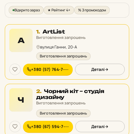
Відкрито зараз
★ Рейтинг 4+
% З промокодом
Місце
ArtList
1.
1
Виготовлення запрошень
A
у
вулиця Ганни, 20-А
рейтингу:
Виготовлення запрошень
+380 (57) 764-7-···
Деталі
Місце
Чорний кіт – студія
2.
2
дизайну
Ч
у
Виготовлення запрошень
рейтингу:
Виготовлення запрошень
+380 (67) 594-7-···
Деталі