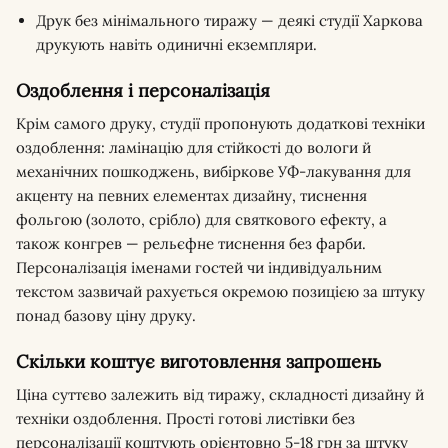
Друк без мінімального тиражу — деякі студії Харкова
друкують навіть одиничні екземпляри.
Оздоблення і персоналізація
Крім самого друку, студії пропонують додаткові техніки
оздоблення: ламінацію для стійкості до вологи й
механічних пошкоджень, вибіркове УФ-лакування для
акценту на певних елементах дизайну, тиснення
фольгою (золото, срібло) для святкового ефекту, а
також конгрев — рельєфне тиснення без фарби.
Персоналізація іменами гостей чи індивідуальним
текстом зазвичай рахується окремою позицією за штуку
понад базову ціну друку.
Скільки коштує виготовлення запрошень
Ціна суттєво залежить від тиражу, складності дизайну й
техніки оздоблення. Прості готові листівки без
персоналізації коштують орієнтовно 5-18 грн за штуку