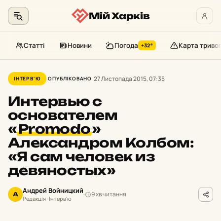
Мій Харків
Статті
Новини
Погода
Карта триво
+32°
Перейти
до
27 Листопада 2015, 07:35
ІНТЕРВ'Ю
ОПУБЛІКОВАНО
контенту
Интервью с
основателем
«
Promodo
»
Александром Колбом:
«Я сам человек из
девяностых»
Андрей Войницкий
9 хв читання
А
Редакція · Інтерв'ю