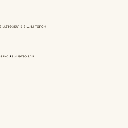
 матеріалів з цим тегом.
азано
3
з
3
матеріалів