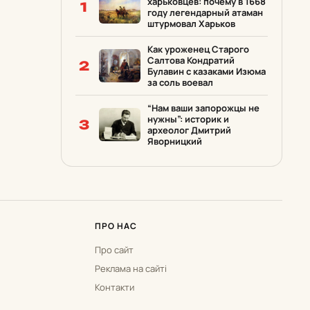
харьковцев: почему в 1668
1
году легендарный атаман
штурмовал Харьков
Как уроженец Старого
Салтова Кондратий
2
Булавин с казаками Изюма
за соль воевал
“Нам ваши запорожцы не
нужны”: историк и
3
археолог Дмитрий
Яворницкий
ПРО НАС
Про сайт
Реклама на сайті
Контакти