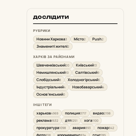
ДОСЛІДИТИ
РУБРИКИ
Новини Харкова
Місто
Push
3
2
2
Знамениті жителі
2
ХАРКІВ ЗА РАЙОНАМИ
Шевченківський
Київський
20
13
Немишлянський
Салтівський
10
9
Слобідський
Холодногірський
8
5
Індустріальний
Новобаварський
4
4
Основ’янський
0
ІНШІ ТЕГИ
харьков
полиция
видео
4969
3717
2198
реклама
дтп
хога
1632
1251
1100
прокуратура
авария
пожар
1098
893
842
фото
коронавирус
гсчс
838
834
785