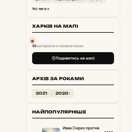
Усі теги
ХАРКІВ НА МАПІ
30
матеріалів з геоприв'язкою
Подивитись на мапі
АРХІВ ЗА РОКАМИ
2021
2020
1
2
НАЙПОПУЛЯРНІШЕ
Иван Сирко против