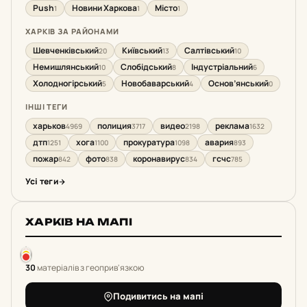
Push
Новини Харкова
Місто
1
1
1
ХАРКІВ ЗА РАЙОНАМИ
Шевченківський
Київський
Салтівський
20
13
10
Немишлянський
Слобідський
Індустріальний
10
8
6
Холодногірський
Новобаварський
Основ’янський
5
4
0
ІНШІ ТЕГИ
харьков
полиция
видео
реклама
4969
3717
2198
1632
дтп
хога
прокуратура
авария
1251
1100
1098
893
пожар
фото
коронавирус
гсчс
842
838
834
785
Усі теги
ХАРКІВ НА МАПІ
30
матеріалів з геоприв'язкою
Подивитись на мапі