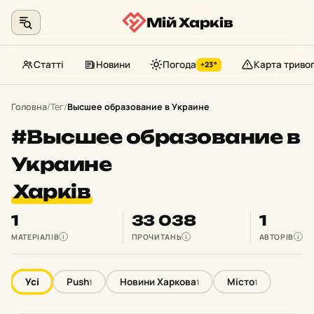
Мій Харків
Статті
Новини
Погода
Карта триво
+23°
Перейти
до
Головна
/
Тег
/
Высшее образование в Украине
контенту
#Высшее образование в
Украине
Харків
1
33 038
1
МАТЕРІАЛІВ
ПРОЧИТАНЬ
АВТОРІВ
i
i
i
Усі
Push
Новини Харкова
Місто
1
1
1