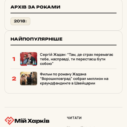
АРХІВ ЗА РОКАМИ
2018
2
НАЙПОПУЛЯРНІШЕ
Сергій Жадан: “Там, де страх перемагає
1
тебе, насправді, ти перестаєш бути
собою”
Фильм по роману Жадана
2
“Ворошиловград” собрал миллион на
краундфандинге в Швейцарии
ЧИТАТИ
Мій Харків