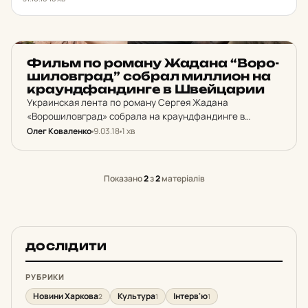
НОВИНИ ХАРКОВА
Фильм по роману Жадана “Во­ро­
ши­лов­град” собрал мил­ли­он на
кра­ун­дфан­дин­ге в Швей­ца­рии
Украинская лента по роману Сергея Жадана
«Ворошиловград» собрала на краундфандинге в
Швейцарии почти 40 000 франков. Это более миллиона
Олег Коваленко
9.03.18
1 хв
гривен.
Показано
2
з
2
матеріалів
ДОСЛІДИТИ
РУБРИКИ
Новини Харкова
Культура
Інтерв'ю
2
1
1