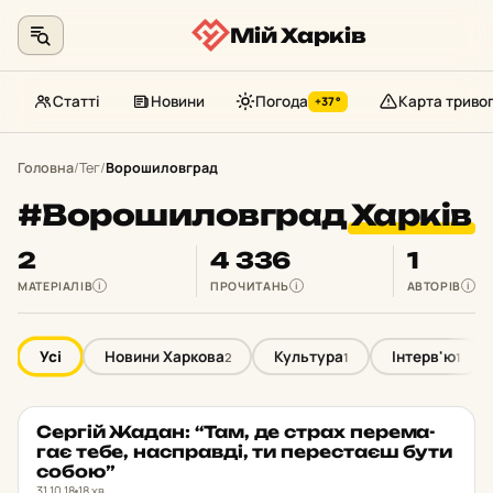
Мій Харків
Статті
Новини
Погода
Карта триво
+37°
Перейти
до
Головна
/
Тег
/
Ворошиловград
контенту
#Ворошиловград
Харків
2
4 336
1
МАТЕРІАЛІВ
ПРОЧИТАНЬ
АВТОРІВ
i
i
i
Усі
Новини Харкова
Культура
Інтерв'ю
2
1
1
Сергій Жадан: “Там, де страх пе­ре­ма­
ІНТЕРВ'Ю
★ ОБРАНЕ
гає тебе, нас­прав­ді, ти пе­рес­та­єш бути
собою”
31.10.18
18 хв