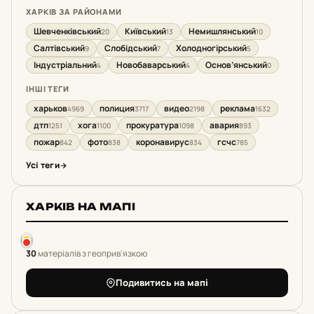
ХАРКІВ ЗА РАЙОНАМИ
Шевченківський
Київський
Немишлянський
20
13
10
Салтівський
Слобідський
Холодногірський
9
7
5
Індустріальний
Новобаварський
Основ’янський
4
4
0
ІНШІ ТЕГИ
харьков
полиция
видео
реклама
4969
3717
2198
1632
дтп
хога
прокуратура
авария
1251
1100
1098
893
пожар
фото
коронавирус
гсчс
842
838
834
785
Усі теги
ХАРКІВ НА МАПІ
30
матеріалів з геоприв'язкою
Подивитись на мапі