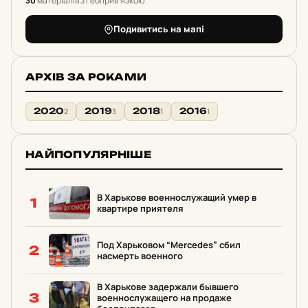
30
матеріалів з геоприв'язкою
Подивитись на мапі
АРХІВ ЗА РОКАМИ
2020
2019
2018
2016
2
3
1
1
НАЙПОПУЛЯРНІШЕ
В Харькове военнослужащий умер в
1
квартире приятеля
Под Харьковом “Mercedes” сбил
2
насмерть военного
В Харькове задержали бывшего
3
военнослужащего на продаже