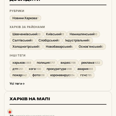
РУБРИКИ
Новини Харкова
7
ХАРКІВ ЗА РАЙОНАМИ
Шевченківський
Київський
Немишлянський
20
13
10
Салтівський
Слобідський
Індустріальний
9
8
6
Холодногірський
Новобаварський
Основ’янський
5
4
0
ІНШІ ТЕГИ
харьков
полиция
видео
реклама
4969
3717
2198
1632
дтп
хога
прокуратура
авария
1251
1100
1098
893
пожар
фото
коронавирус
гсчс
842
838
834
785
Усі теги
ХАРКІВ НА МАПІ