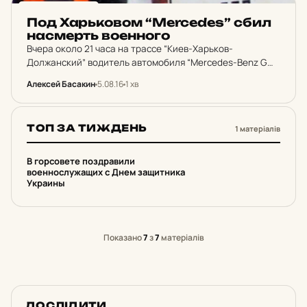
НОВИНИ ХАРКОВА
Под Харь­ко­вом “Mercedes” сбил
нас­мерть во­ен­но­го
Вчера около 21 часа на трассе “Киев-Харьков-
Должанский” водитель автомобиля “Mercedes-Benz G
500” сбил 27-летнего военнослужащего украинской
Алексей Басакин
5.08.16
1 хв
армии. Пострадавший от полученных травм скончался
на месте, сам водитель был доставлен в местную…
ТОП ЗА ТИЖДЕНЬ
1 матеріалів
1
В горсовете поздравили
военнослужащих с Днем защитника
Украины
Показано
7
з
7
матеріалів
ДОСЛІДИТИ