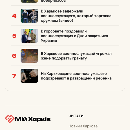
боеприпасов
В Харькове задержали
4
военнослужащего, который торговал
оружием (видео)
В горсовете поздравили
5
военнослужащих с Днем защитника
Украины
В Харькове военнослужащий угрожал
6
жене подорвать гранату
На Харьковщине военнослужащего
7
подозревают в развращении ребенка
ЧИТАТИ
Мій Харків
Новини Харкова