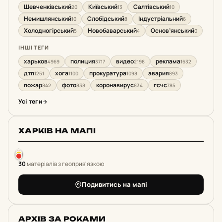
Шевченківський
Київський
Салтівський
20
13
10
Немишлянський
Слобідський
Індустріальний
10
8
6
Холодногірський
Новобаварський
Основ’янський
5
4
0
ІНШІ ТЕГИ
харьков
полиция
видео
реклама
4969
3717
2198
1632
дтп
хога
прокуратура
авария
1251
1100
1098
893
пожар
фото
коронавирус
гсчс
842
838
834
785
Усі теги
ХАРКІВ НА МАПІ
30
матеріалів з геоприв'язкою
Подивитись на мапі
АРХІВ ЗА РОКАМИ