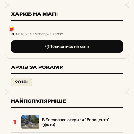
ХАРКІВ НА МАПІ
30
матеріалів з геоприв'язкою
Подивитись на мапі
АРХІВ ЗА РОКАМИ
2018
4
НАЙПОПУЛЯРНІШЕ
В Лесопарке открыли “Велоцентр”
1
(фото)