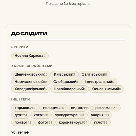
Показано
4
з
4
матеріалів
ДОСЛІДИТИ
РУБРИКИ
Новини Харкова
4
ХАРКІВ ЗА РАЙОНАМИ
Шевченківський
Київський
Салтівський
20
13
10
Немишлянський
Слобідський
Індустріальний
10
8
6
Холодногірський
Новобаварський
Основ’янський
5
4
0
ІНШІ ТЕГИ
харьков
полиция
видео
реклама
4969
3717
2198
1632
дтп
хога
прокуратура
авария
1251
1100
1098
893
пожар
фото
коронавирус
гсчс
842
838
834
785
Усі теги