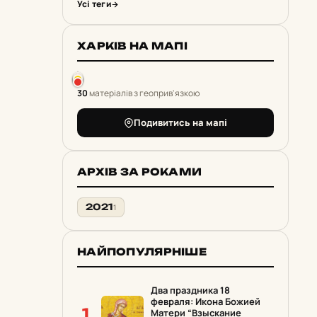
Усі теги
ХАРКІВ НА МАПІ
30
матеріалів з геоприв'язкою
Подивитись на мапі
АРХІВ ЗА РОКАМИ
2021
1
НАЙПОПУЛЯРНІШЕ
Два праздника 18
февраля: Икона Божией
1
Матери “Взыскание