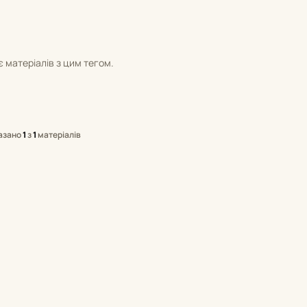
 матеріалів з цим тегом.
азано
1
з
1
матеріалів