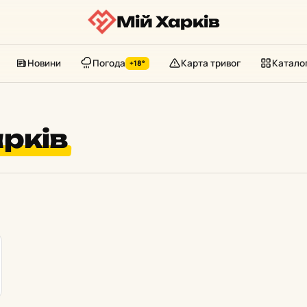
Мій Харків
Новини
Погода
Карта тривог
Катало
+18°
рків