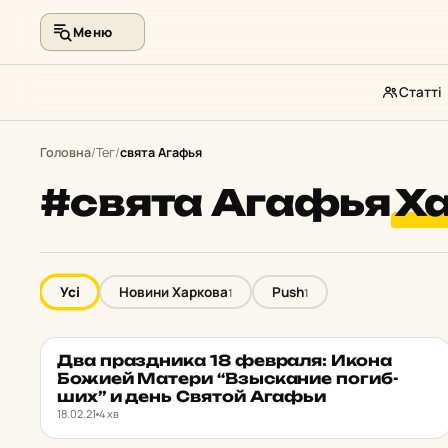
Меню
Статті
Перейти
до
Головна
/
Тег
/
свята Агафья
контенту
#свята Агафья
Ха
Усі
Новини Харкова
Push
1
1
Два праз­дни­ка 18 фев­ра­ля: Икона
PUSH
★ ОБРАНЕ
Божией Матери “Взыска­ние по­гиб­
ших” и день Святой Агафьи
18.02.21
4 хв