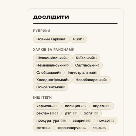
ДОСЛІДИТИ
РУБРИКИ
Новини Харкова
Push
1
1
ХАРКІВ ЗА РАЙОНАМИ
Шевченківський
Київський
20
13
Немишлянський
Салтівський
10
9
Слобідський
Індустріальний
8
5
Холодногірський
Новобаварський
5
4
Основ’янський
0
ІНШІ ТЕГИ
харьков
полиция
видео
4969
3717
2198
реклама
дтп
хога
1632
1251
1100
прокуратура
авария
пожар
1098
893
842
фото
коронавирус
гсчс
838
834
785