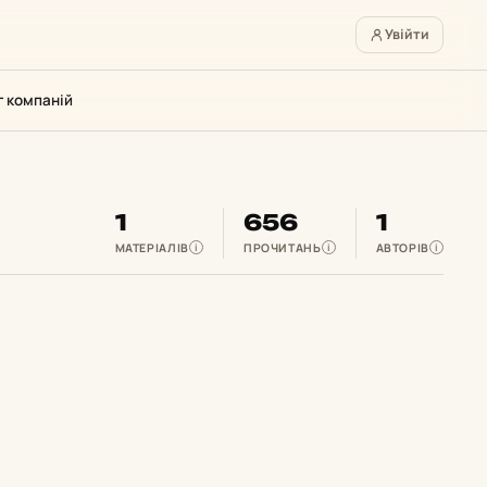
Увійти
г компаній
1
656
1
МАТЕРІАЛІВ
ПРОЧИТАНЬ
АВТОРІВ
i
i
i