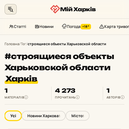
Мій Харків
Статті
Новини
Погода
Карта триво
+18°
Перейти
до
Головна
/
Тег
/
строящиеся объекты Харьковской области
контенту
#строящиеся объекты
Харьковской области
Харків
1
4 273
1
МАТЕРІАЛІВ
ПРОЧИТАНЬ
АВТОРІВ
i
i
i
Усі
Новини Харкова
Місто
1
1