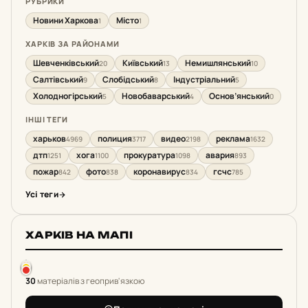
РУБРИКИ
Новини Харкова
Місто
1
1
ХАРКІВ ЗА РАЙОНАМИ
Шевченківський
Київський
Немишлянський
20
13
10
Салтівський
Слобідський
Індустріальний
9
8
5
Холодногірський
Новобаварський
Основ’янський
5
4
0
ІНШІ ТЕГИ
харьков
полиция
видео
реклама
4969
3717
2198
1632
дтп
хога
прокуратура
авария
1251
1100
1098
893
пожар
фото
коронавирус
гсчс
842
838
834
785
Усі теги
ХАРКІВ НА МАПІ
30
матеріалів з геоприв'язкою