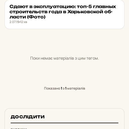
Сдают в эксплу­а­та­цию: топ-5 главных
МІСТО
★ ОБРАНЕ
стро­и­тельств года в Харь­ков­ской об­
лас­ти (Фото)
2.07.19
12 хв
Поки немає матеріалів з цим тегом.
Показано
1
з
1
матеріалів
ДОСЛІДИТИ