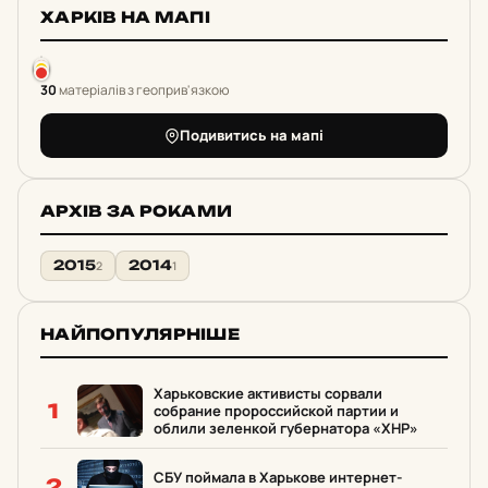
ХАРКІВ НА МАПІ
30
матеріалів з геоприв'язкою
Подивитись на мапі
АРХІВ ЗА РОКАМИ
2015
2014
2
1
НАЙПОПУЛЯРНІШЕ
Харьковские активисты сорвали
1
собрание пророссийской партии и
облили зеленкой губернатора «ХНР»
СБУ поймала в Харькове интернет-
2