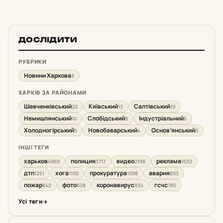
ДОСЛІДИТИ
РУБРИКИ
Новини Харкова
3
ХАРКІВ ЗА РАЙОНАМИ
Шевченківський
Київський
Салтівський
20
13
10
Немишлянський
Слобідський
Індустріальний
10
8
6
Холодногірський
Новобаварський
Основ’янський
5
4
0
ІНШІ ТЕГИ
харьков
полиция
видео
реклама
4969
3717
2198
1632
дтп
хога
прокуратура
авария
1251
1100
1098
893
пожар
фото
коронавирус
гсчс
842
838
834
785
Усі теги