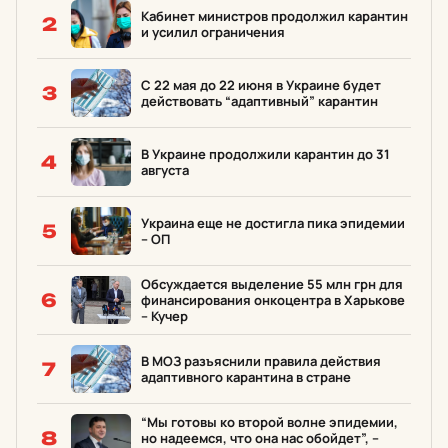
Кабинет министров продолжил карантин
2
и усилил ограничения
С 22 мая до 22 июня в Украине будет
3
действовать “адаптивный” карантин
В Украине продолжили карантин до 31
4
августа
Украина еще не достигла пика эпидемии
5
– ОП
Обсуждается выделение 55 млн грн для
6
финансирования онкоцентра в Харькове
– Кучер
В МОЗ разъяснили правила действия
7
адаптивного карантина в стране
“Мы готовы ко второй волне эпидемии,
8
но надеемся, что она нас обойдет”, –