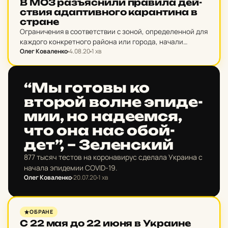
В МОЗ раз­ъяс­ни­ли пра­ви­ла дей­
ствия адап­тив­но­го ка­ран­ти­на в
стране
Ограничения в соответствии с зоной, определенной для
каждого конкретного района или города, начали
Олег Коваленко
4.08.20
1 хв
действовать на местах 3 августа. Они будут
пересматриваться еженедельно в зависимости от
эпидемической ситуации.
НОВИНИ ХАРКОВА
“Мы готовы ко
второй волне эпи­де­
мии, но на­д­е­ем­ся,
что она нас обой­
дет”, – Зе­лен­ский
877 тысяч тестов на коронавирус сделала Украина с
начала эпидемии COVID-19.
Олег Коваленко
20.07.20
1 хв
НОВИНИ ХАРКОВА
ОБРАНЕ
С 22 мая до 22 июня в Ук­ра­и­не