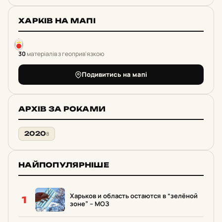
ХАРКІВ НА МАПІ
30
матеріалів з геоприв'язкою
Подивитись на мапі
АРХІВ ЗА РОКАМИ
2020
8
НАЙПОПУЛЯРНІШЕ
Харьков и область остаются в “зелёной
1
зоне” – МОЗ