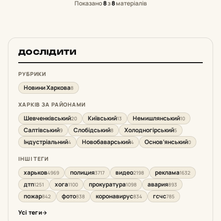
Показано
8
з
8
матеріалів
ДОСЛІДИТИ
РУБРИКИ
Новини Харкова
8
ХАРКІВ ЗА РАЙОНАМИ
Шевченківський
Київський
Немишлянський
20
13
10
Салтівський
Слобідський
Холодногірський
9
8
5
Індустріальний
Новобаварський
Основ’янський
4
4
0
ІНШІ ТЕГИ
харьков
полиция
видео
реклама
4969
3717
2198
1632
дтп
хога
прокуратура
авария
1251
1100
1098
893
пожар
фото
коронавирус
гсчс
842
838
834
785
Усі теги