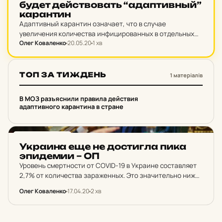
будет дей­ство­вать “адап­тивный”
ка­ран­тин
Адаптивный карантин означает, что в случае
увеличения количества инфицированных в отдельных
Олег Коваленко
20.05.20
1 хв
регионах ограничительные меры будут усиливать
именно там, а не по всей стране.
ТОП ЗА ТИЖДЕНЬ
1 матеріалів
1
В МОЗ разъяснили правила действия
адаптивного карантина в стране
НОВИНИ ХАРКОВА
Ук­ра­и­на еще не дос­тиг­ла пика
эпи­де­мии – ОП
Уровень смертности от COVID-19 в Украине составляет
2,7% от количества зараженных. Это значительно ниже
среднемирового показателя.
Олег Коваленко
17.04.20
2 хв