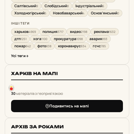
Салтівський
Слобідський
Індустріальний
9
8
6
Холодногірський
Новобаварський
Основ’янський
5
4
0
ІНШІ ТЕГИ
харьков
полиция
видео
реклама
4969
3717
2198
1632
дтп
хога
прокуратура
авария
1251
1100
1098
893
пожар
фото
коронавирус
гсчс
842
838
834
785
Усі теги
ХАРКІВ НА МАПІ
30
матеріалів з геоприв'язкою
Подивитись на мапі
АРХІВ ЗА РОКАМИ