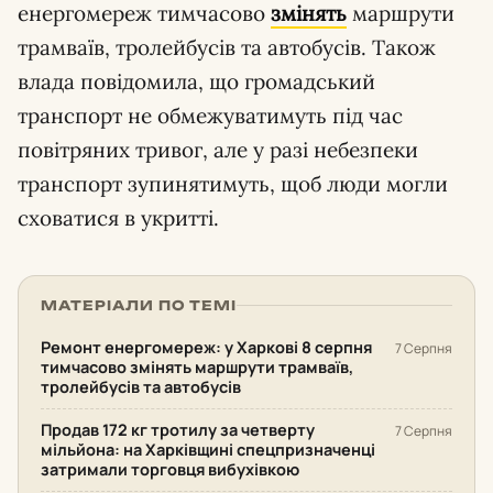
енергомереж тимчасово
змінять
маршрути
трамваїв, тролейбусів та автобусів. Також
влада повідомила, що громадський
транспорт не обмежуватимуть під час
повітряних тривог, але у разі небезпеки
транспорт зупинятимуть, щоб люди могли
сховатися в укритті.
МАТЕРІАЛИ ПО ТЕМІ
Ремонт енергомереж: у Харкові 8 серпня
7 Серпня
тимчасово змінять маршрути трамваїв,
тролейбусів та автобусів
Продав 172 кг тротилу за четверту
7 Серпня
мільйона: на Харківщині спецпризначенці
затримали торговця вибухівкою