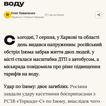
воду
Олег Коваленко
1 хв читання
О
Редакція · Новини Харкова
С
ьогодні, 7 серпня, у Харкові та області
день видався напруженим: російський
обстріл Ізюма забрав життя двох людей, у
місті сталася масштабна ДТП з автобусом, а
міськрада повідомила про різке підвищення
тарифів на воду.
Удар по Ізюму: двоє загиблих.
Росіяни
завдали удару касетними боєприпасами з
РСЗВ «Торнадо-С» по Ізюму, внаслідок чого