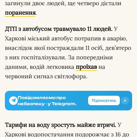
загинули двоє людей, ще четверо дістали
поранення
.
ДТП з автобусом травмувало 11 людей.
У
Харкові міський автобус потрапив в аварію,
внаслідок якої постраждали 11 осіб, дев’ятеро
з них госпіталізували. За попередніми
даними, водій легковика
проїхав
на
червоний сигнал світлофора.
Повідомляємо про
✕
Підписатись
небезпеку - у Telegram.
Тарифи на воду зростуть майже втричі.
У
Харкові водопостачання подорожчає з 16 до