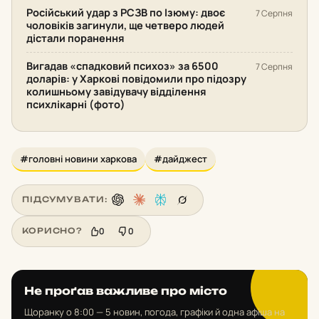
Російський удар з РСЗВ по Ізюму: двоє
7 Серпня
чоловіків загинули, ще четверо людей
дістали поранення
Вигадав «спадковий психоз» за 6500
7 Серпня
доларів: у Харкові повідомили про підозру
колишньому завідувачу відділення
психлікарні (фото)
#головні новини харкова
#дайджест
ПІДСУМУВАТИ:
0
0
КОРИСНО?
Не проґав важливе про місто
Щоранку о 8:00 — 5 новин, погода, графіки й одна афіша на