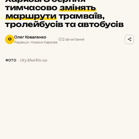
тимчасово
змінять
маршрути
трамваїв,
тролейбусів та автобусів
Олег Коваленко
2 хв читання
О
Редакція · Новини Харкова
city.kharkiv.ua
ФОТО
У
суботу,
8 серпня,
з 9:
00 до 19:
00 у
Харкові тимчасово припинять рух
низки трамваїв і тролейбусів.
Як повідомили у Департаменті будівництва
та шляхового господарства міськради,
це
пов’язано з плановими роботами АТ