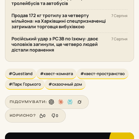
тролейбусів та автобусів
Продав 172 кг тротилу за четверту
7 Серпня
мільйона: на Харківщині спецпризначенці
затримали торговця вибухівкою
Російський удар з РСЗВ по Ізюму: двоє
7 Серпня
чоловіків загинули, ще четверо людей
дістали поранення
#Questland
#квест-комната
#квест-пространство
#Парк Горького
#сказочный дом
ПІДСУМУВАТИ:
0
0
КОРИСНО?