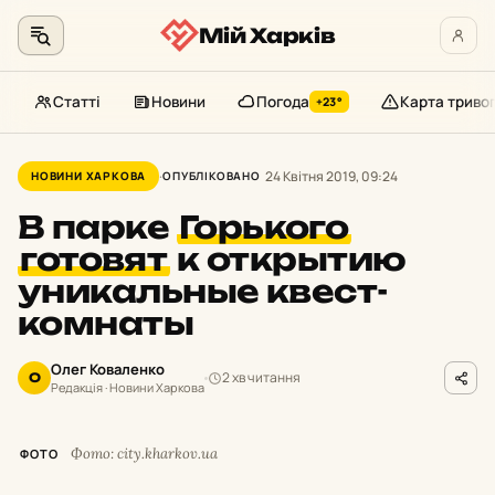
Мій Харків
Статті
Новини
Погода
Карта триво
+23°
Перейти
до
24 Квітня 2019, 09:24
НОВИНИ ХАРКОВА
ОПУБЛІКОВАНО
контенту
В парке
Горького
готовят
к открытию
уникальные квест-
комнаты
Олег Коваленко
2 хв читання
О
Редакція · Новини Харкова
Фото: city.kharkov.ua
ФОТО