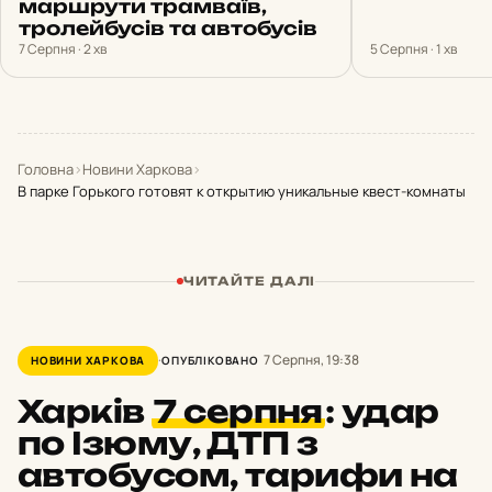
маршрути трамваїв,
тролейбусів та автобусів
7 Серпня · 2 хв
5 Серпня · 1 хв
Головна
›
Новини Харкова
›
В парке Горького готовят к открытию уникальные квест-комнаты
ЧИТАЙТЕ ДАЛІ
7 Серпня, 19:38
НОВИНИ ХАРКОВА
ОПУБЛІКОВАНО
Харків
7 серпня
:
удар
по Ізюму, ДТП з
автобусом, тарифи на