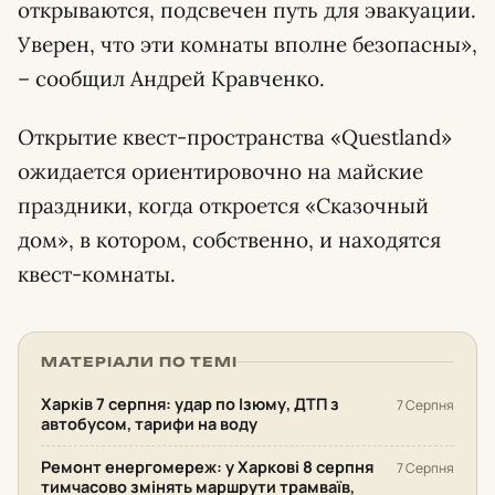
открываются, подсвечен путь для эвакуации.
Уверен, что эти комнаты вполне безопасны»,
– сообщил Андрей Кравченко.
Открытие квест-пространства «Questland»
ожидается ориентировочно на майские
праздники, когда откроется «Сказочный
дом», в котором, собственно, и находятся
квест-комнаты.
МАТЕРІАЛИ ПО ТЕМІ
Харків 7 серпня: удар по Ізюму, ДТП з
7 Серпня
автобусом, тарифи на воду
Ремонт енергомереж: у Харкові 8 серпня
7 Серпня
тимчасово змінять маршрути трамваїв,