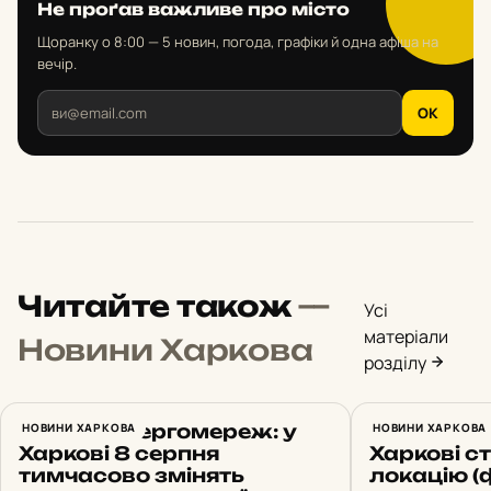
Не проґав важливе про місто
Щоранку о 8:00 — 5 новин, погода, графіки й одна афіша на
вечір.
OK
Читайте також
—
Усі
матеріали
Новини Харкова
розділу
Ремонт енергомереж: у
НОВИНИ ХАРКОВА
Біля каск
НОВИНИ ХАРКОВА
Харкові 8 серпня
Харкові с
тимчасово змінять
локацію (