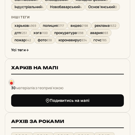
Індустріальний
Новобаварський
Основ’янський
4
4
0
ІНШІ ТЕГИ
харьков
полиция
видео
реклама
4969
3717
2198
1632
дтп
хога
прокуратура
авария
1251
1100
1098
893
пожар
фото
коронавирус
гсчс
842
838
834
785
Усі теги
ХАРКІВ НА МАПІ
30
матеріалів з геоприв'язкою
Подивитись на мапі
АРХІВ ЗА РОКАМИ