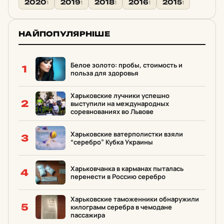
2020
2019
2018
2016
2015
1
1
1
1
1
НАЙПОПУЛЯРНІШЕ
Белое золото: пробы, стоимость и
1
польза для здоровья
Харьковские лучники успешно
2
выступили на международных
соревнованиях во Львове
Харьковские ватерполистки взяли
3
“серебро” Кубка Украины
Харьковчанка в карманах пыталась
4
перенести в Россию серебро
Харьковские таможенники обнаружили
5
килограмм серебра в чемодане
пассажира