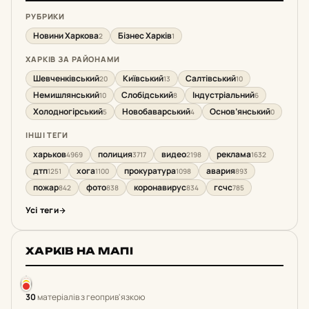
РУБРИКИ
Новини Харкова
Бізнес Харків
2
1
ХАРКІВ ЗА РАЙОНАМИ
Шевченківський
Київський
Салтівський
20
13
10
Немишлянський
Слобідський
Індустріальний
10
8
6
Холодногірський
Новобаварський
Основ’янський
5
4
0
ІНШІ ТЕГИ
харьков
полиция
видео
реклама
4969
3717
2198
1632
дтп
хога
прокуратура
авария
1251
1100
1098
893
пожар
фото
коронавирус
гсчс
842
838
834
785
Усі теги
ХАРКІВ НА МАПІ
30
матеріалів з геоприв'язкою