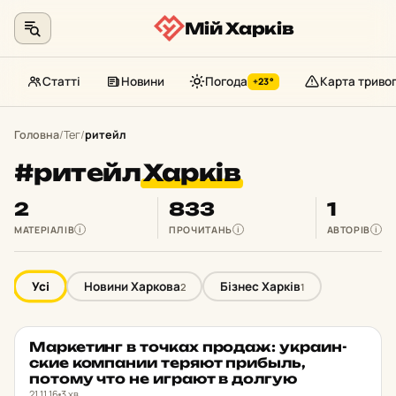
Мій Харків
Статті
Новини
Погода
Карта триво
+23°
Перейти
до
Головна
/
Тег
/
ритейл
контенту
#ритейл
Харків
2
833
1
МАТЕРІАЛІВ
ПРОЧИТАНЬ
АВТОРІВ
i
i
i
Усі
Новини Харкова
Бізнес Харків
2
1
Мар­ке­тинг в точках продаж: ук­ра­ин­
БІЗНЕС ХАРКІВ
★ ОБРАНЕ
ские ком­па­нии теряют прибыль,
потому что не играют в долгую
21.11.16
3 хв