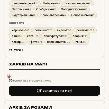
Шевченківський
Київський
Немишлянський
20
13
10
Салтівський
Слобідський
Холодногірський
9
7
5
Індустріальний
Новобаварський
Основ’янський
4
4
0
ІНШІ ТЕГИ
харьков
полиция
видео
реклама
4969
3717
2198
1632
дтп
хога
прокуратура
авария
1251
1100
1098
893
пожар
фото
коронавирус
гсчс
842
838
834
785
Усі теги
ХАРКІВ НА МАПІ
30
матеріалів з геоприв'язкою
Подивитись на мапі
АРХІВ ЗА РОКАМИ