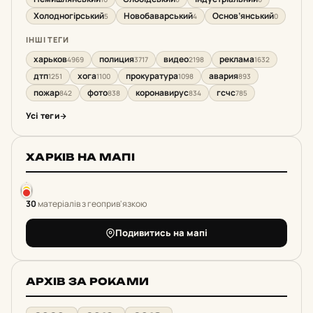
Холодногірський
Новобаварський
Основ’янський
5
4
0
ІНШІ ТЕГИ
харьков
полиция
видео
реклама
4969
3717
2198
1632
дтп
хога
прокуратура
авария
1251
1100
1098
893
пожар
фото
коронавирус
гсчс
842
838
834
785
Усі теги
ХАРКІВ НА МАПІ
30
матеріалів з геоприв'язкою
Подивитись на мапі
АРХІВ ЗА РОКАМИ