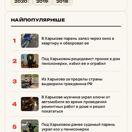
2020
2019
2018
3
1
1
НАЙПОПУЛЯРНІШЕ
В Харькове парень залез через окно в
1
квартиру и обворовал ее
Под Харьковом рецидивист проник в дом
2
пенсионерки, избил ее и ограбил
Из Харькова за пределы страны
3
выдворили гражданина РФ
В Харькове мужчина украл ключи от
автомобиля во время проведения
4
ремонтных работ в доме и решил
покататься
Под Харьковом ранее судимый парень
5
украл коз у пенисонерки