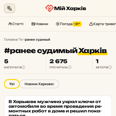
Мій Харків
Статті
Новини
Погода
Карта тривог
+21°
Перейти
до
Головна
/
Тег
/
ранее судимый
контенту
#ранее судимый
Харків
5
2 675
1
МАТЕРІАЛІВ
ПРОЧИТАНЬ
АВТОРІВ
i
i
i
Усі
Новини Харкова
5
В Харь­ко­ве муж­чи­на украл ключи от
НОВИНИ ХАРКОВА
★ ОБРАНЕ
ав­то­мо­би­ля во время про­ве­де­ния ре­
монтных работ в доме и решил по­ка­
тать­ся