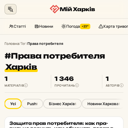
Мій Харків
Статті
Новини
Погода
Карта триво
+23°
Перейти
до
Головна
/
Тег
/
Права потребителя
контенту
#Права потребителя
Харків
1
1 346
1
МАТЕРІАЛІВ
ПРОЧИТАНЬ
АВТОРІВ
i
i
i
Усі
Push
Бізнес Харків
Новини Харкова
1
1
1
Защита прав пот­ре­би­те­ля: как пра­
PUSH
★ ОБРАНЕ