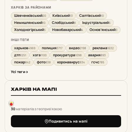
ХАРКІВ ЗА РАЙОНАМИ
Шевченківський
Київський
Салтівський
20
13
10
Немишлянський
Слобідський
Індустріальний
10
8
6
Холодногірський
Новобаварський
Основ’янський
5
4
0
ІНШІ ТЕГИ
харьков
полиция
видео
реклама
4969
3717
2198
1632
дтп
хога
прокуратура
авария
1251
1100
1098
893
пожар
фото
коронавирус
гсчс
842
838
834
785
Усі теги
ХАРКІВ НА МАПІ
30
матеріалів з геоприв'язкою
Подивитись на мапі