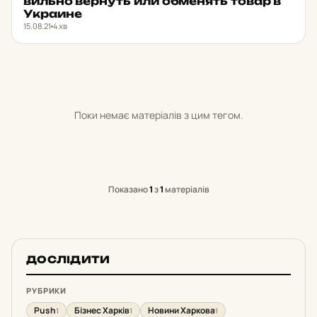
виль­но вер­нуть или об­ме­нять товар в
Ук­ра­и­не
15.08.21
4 хв
Поки немає матеріалів з цим тегом.
Показано
1
з
1
матеріалів
ДОСЛІДИТИ
РУБРИКИ
Push
Бізнес Харків
Новини Харкова
1
1
1