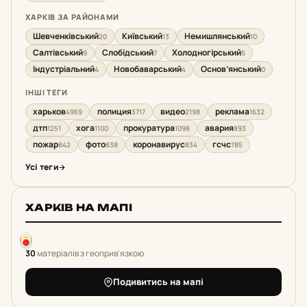
ХАРКІВ ЗА РАЙОНАМИ
Шевченківський
Київський
Немишлянський
20
13
10
Салтівський
Слобідський
Холодногірський
9
7
5
Індустріальний
Новобаварський
Основ’янський
4
4
0
ІНШІ ТЕГИ
харьков
полиция
видео
реклама
4969
3717
2198
1632
дтп
хога
прокуратура
авария
1251
1100
1098
893
пожар
фото
коронавирус
гсчс
842
838
834
785
Усі теги
ХАРКІВ НА МАПІ
30
матеріалів з геоприв'язкою
Подивитись на мапі