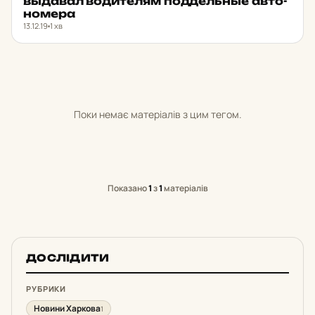
выда­вал во­ди­те­лям под­дель­ные ав­то­
но­ме­ра
13.12.19
1 хв
Поки немає матеріалів з цим тегом.
Показано
1
з
1
матеріалів
ДОСЛІДИТИ
РУБРИКИ
Новини Харкова
1