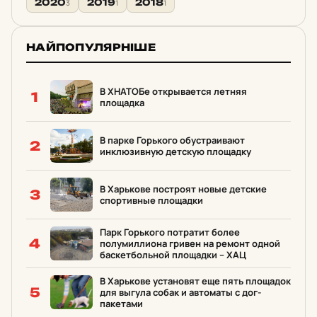
2020
2019
2018
3
1
1
НАЙПОПУЛЯРНІШЕ
В ХНАТОБе открывается летняя
1
площадка
В парке Горького обустраивают
2
инклюзивную детскую площадку
В Харькове построят новые детские
3
спортивные площадки
Парк Горького потратит более
4
полумиллиона гривен на ремонт одной
баскетбольной площадки – ХАЦ
В Харькове установят еще пять площадок
5
для выгула собак и автоматы с дог-
пакетами