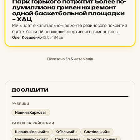
Парк Горь­ко­го пот­ра­тит более по­
лу­мил­ли­о­на гривен на ремонт
одной бас­кет­боль­ной пло­щад­ки
– ХАЦ
Речь идет о капитальном ремонте резинового покрытия
баскетбольной площадки спортивного комплекса в
Олег Коваленко
12.06.18
1 хв
районе улицы Белая Акация.
Показано
5
з
5
матеріалів
ДОСЛІДИТИ
РУБРИКИ
Новини Харкова
5
ХАРКІВ ЗА РАЙОНАМИ
Шевченківський
Київський
Салтівський
20
13
10
Немишлянський
Слобідський
Індустріальний
10
8
6