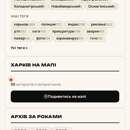
Холодногірський
Новобаварський
Основ’янський
5
4
0
ІНШІ ТЕГИ
харьков
полиция
видео
реклама
4969
3717
2198
1632
дтп
хога
прокуратура
авария
1251
1100
1098
893
пожар
фото
коронавирус
гсчс
842
838
834
785
Усі теги
ХАРКІВ НА МАПІ
30
матеріалів з геоприв'язкою
Подивитись на мапі
АРХІВ ЗА РОКАМИ