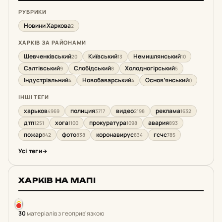
РУБРИКИ
Новини Харкова
2
ХАРКІВ ЗА РАЙОНАМИ
Шевченківський
Київський
Немишлянський
20
13
10
Салтівський
Слобідський
Холодногірський
9
8
5
Індустріальний
Новобаварський
Основ’янський
4
4
0
ІНШІ ТЕГИ
харьков
полиция
видео
реклама
4969
3717
2198
1632
дтп
хога
прокуратура
авария
1251
1100
1098
893
пожар
фото
коронавирус
гсчс
842
838
834
785
Усі теги
ХАРКІВ НА МАПІ
30
матеріалів з геоприв'язкою