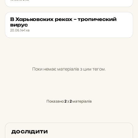
В Харь­ков­ских реках – тро­пи­чес­кий
НОВИНИ ХАРКОВА
★ ОБРАНЕ
вирус
20.06.14
1 хв
Поки немає матеріалів з цим тегом.
Показано
2
з
2
матеріалів
ДОСЛІДИТИ